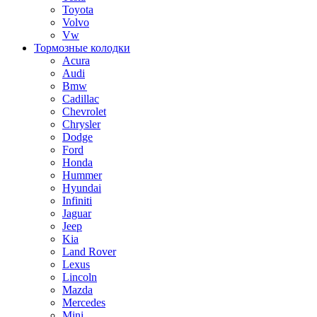
Toyota
Volvo
Vw
Тормозные колодки
Acura
Audi
Bmw
Cadillac
Chevrolet
Chrysler
Dodge
Ford
Honda
Hummer
Hyundai
Infiniti
Jaguar
Jeep
Kia
Land Rover
Lexus
Lincoln
Mazda
Mercedes
Mini