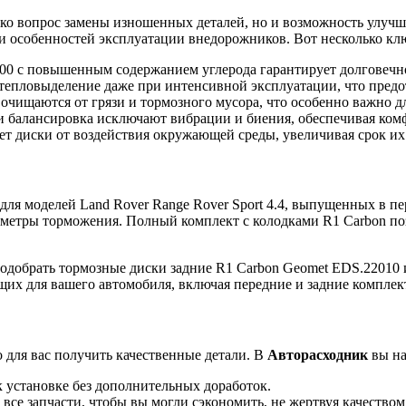
ько вопрос замены изношенных деталей, но и возможность улуч
 и особенностей эксплуатации внедорожников. Вот несколько к
0 с повышенным содержанием углерода гарантирует долговечно
епловыделение даже при интенсивной эксплуатации, что предот
очищаются от грязи и тормозного мусора, что особенно важно 
 балансировка исключают вибрации и биения, обеспечивая комф
 диски от воздействия окружающей среды, увеличивая срок их
я моделей Land Rover Range Rover Sport 4.4, выпущенных в пер
аметры торможения. Полный комплект с колодками R1 Carbon поз
одобрать тормозные диски задние R1 Carbon Geomet EDS.22010
щих для вашего автомобиля, включая передние и задние комплек
 для вас получить качественные детали. В
Авторасходник
вы на
 установке без дополнительных доработок.
се запчасти, чтобы вы могли сэкономить, не жертвуя качеством