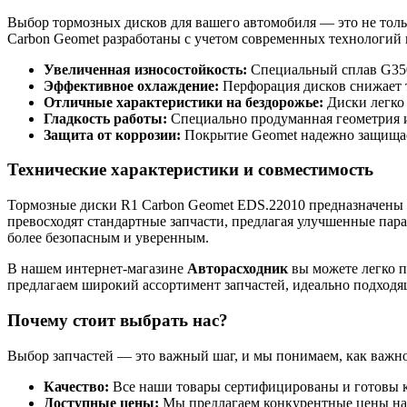
Выбор тормозных дисков для вашего автомобиля — это не тол
Carbon Geomet разработаны с учетом современных технологий
Увеличенная износостойкость:
Специальный сплав G350
Эффективное охлаждение:
Перфорация дисков снижает т
Отличные характеристики на бездорожье:
Диски легко 
Гладкость работы:
Специально продуманная геометрия и
Защита от коррозии:
Покрытие Geomet надежно защищает
Технические характеристики и совместимость
Тормозные диски R1 Carbon Geomet EDS.22010 предназначены дл
превосходят стандартные запчасти, предлагая улучшенные пар
более безопасным и уверенным.
В нашем интернет-магазине
Авторасходник
вы можете легко п
предлагаем широкий ассортимент запчастей, идеально подходя
Почему стоит выбрать нас?
Выбор запчастей — это важный шаг, и мы понимаем, как важно
Качество:
Все наши товары сертифицированы и готовы к
Доступные цены:
Мы предлагаем конкурентные цены на в