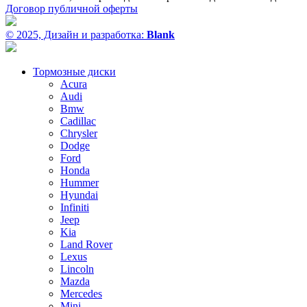
Договор публичной оферты
© 2025, Дизайн и разработка:
Blank
Тормозные диски
Acura
Audi
Bmw
Cadillac
Chrysler
Dodge
Ford
Honda
Hummer
Hyundai
Infiniti
Jeep
Kia
Land Rover
Lexus
Lincoln
Mazda
Mercedes
Mini