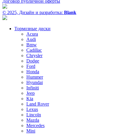
Договор публичной оферты
© 2025, Дизайн и разработка:
Blank
Тормозные диски
Acura
Audi
Bmw
Cadillac
Chrysler
Dodge
Ford
Honda
Hummer
Hyundai
Infiniti
Jeep
Kia
Land Rover
Lexus
Lincoln
Mazda
Mercedes
Mini