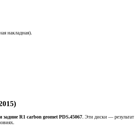
ая накладная).
2015)
 задние R1 carbon geomet PDS.45067
. Эти диски — результат
ловиях.