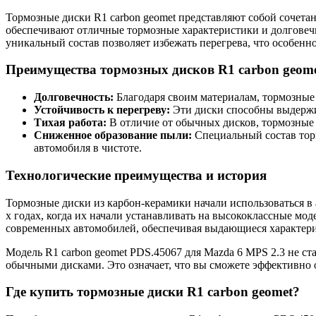
Тормозные диски R1 carbon geomet представляют собой сочет
обеспечивают отличные тормозные характеристики и долговечн
уникальный состав позволяет избежать перегрева, что особен
Преимущества тормозных дисков R1 carbon geom
Долговечность:
Благодаря своим материалам, тормозные 
Устойчивость к перегреву:
Эти диски способны выдержив
Тихая работа:
В отличие от обычных дисков, тормозные 
Сниженное образование пыли:
Специальный состав торм
автомобиля в чистоте.
Технологические преимущества и история
Тормозные диски из карбон-керамики начали использоваться в 
х годах, когда их начали устанавливать на высококлассные моде
современных автомобилей, обеспечивая выдающиеся характер
Модель R1 carbon geomet PDS.45067 для Mazda 6 MPS 2.3 не с
обычными дисками. Это означает, что вы сможете эффективно о
Где купить тормозные диски R1 carbon geomet?