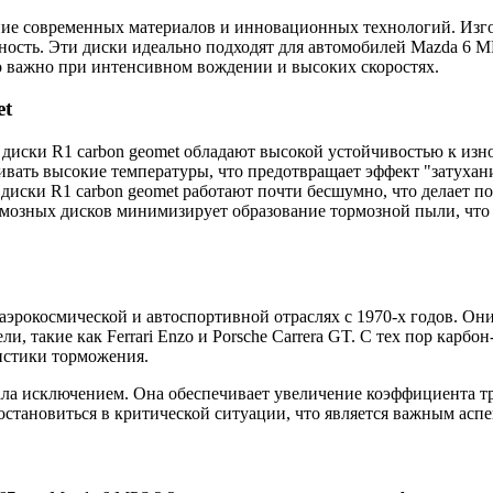
ание современных материалов и инновационных технологий. Изго
ость. Эти диски идеально подходят для автомобилей Mazda 6 MP
но важно при интенсивном вождении и высоких скоростях.
et
диски R1 carbon geomet обладают высокой устойчивостью к изно
ать высокие температуры, что предотвращает эффект "затухани
диски R1 carbon geomet работают почти бесшумно, что делает п
озных дисков минимизирует образование тормозной пыли, что п
аэрокосмической и автоспортивной отраслях с 1970-х годов. Они
ли, такие как Ferrari Enzo и Porsche Carrera GT. С тех пор карб
истики торможения.
тала исключением. Она обеспечивает увеличение коэффициента т
становиться в критической ситуации, что является важным аспе