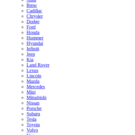
Bmw
Cadillac
Chrysler
Dodge
Ford
Honda
Hummer
Hyundai
Infiniti
Jeep
Kia
Land Rover
Lexus
Lincoln
Mazda
Mercedes
Mini
Mitsubishi
Nissan
Porsche
Subaru
Tesla
Toyota
Volvo