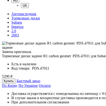
RU
UA
Авторасходник
Тормозные диски
Subaru
Impreza
2.0
2003
задние
Замена оригинала
Тормозные диски задние R1 carbon geomet PDS.47011
для Subar
Есть в наличии
Код товара: PDS.47011
5290 ₴
Быстрый заказ
Купить
По Киеву
По Украине
Оплата
Доставка осуществляется с понедельника по пятницу с 9.00
В случае заказа в воскресенье доставка производится в п
При дополнительном согласовании