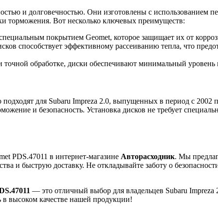
остью и долговечностью. Они изготовлены с использованием пе
ики торможения. Вот несколько ключевых преимуществ:
специальным покрытием Geomet, которое защищает их от корроз
сков способствует эффективному рассеиванию тепла, что предо
 и точной обработке, диски обеспечивают минимальный уровень
одходят для Subaru Impreza 2.0, выпущенных в период с 2002 по
рможение и безопасность. Установка дисков не требует специал
met PDS.47011 в интернет-магазине
Авторасходник
. Мы предла
ества и быструю доставку. Не откладывайте заботу о безопасно
DS.47011
— это отличный выбор для владельцев Subaru Impreza 
ь в высоком качестве нашей продукции!