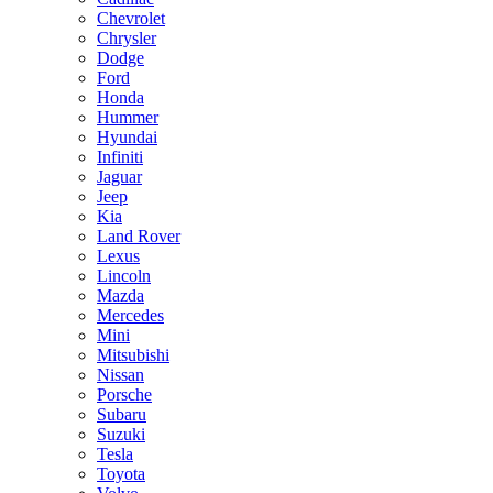
Chevrolet
Chrysler
Dodge
Ford
Honda
Hummer
Hyundai
Infiniti
Jaguar
Jeep
Kia
Land Rover
Lexus
Lincoln
Mazda
Mercedes
Mini
Mitsubishi
Nissan
Porsche
Subaru
Suzuki
Tesla
Toyota