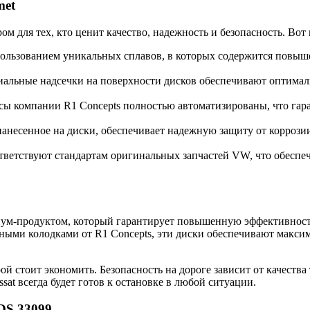
met
 для тех, кто ценит качество, надежность и безопасность. Вот
ользованием уникальных сплавов, в которых содержится повыше
альные надсечки на поверхности дисков обеспечивают оптималь
ы компании R1 Concepts полностью автоматизированы, что гара
анесенное на диски, обеспечивает надежную защиту от коррозии
ветствуют стандартам оригинальных запчастей VW, что обеспеч
иум-продуктом, который гарантирует повышенную эффективност
ыми колодками от R1 Concepts, эти диски обеспечивают максим
орой стоит экономить. Безопасность на дороге зависит от качест
sat всегда будет готов к остановке в любой ситуации.
DS.33099