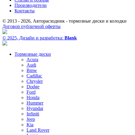
Производители
Контакты
© 2013 - 2026, Авторасходник - тормозные диски и колодки
Договор публичной оферты
© 2025, Дизайн и разработка:
Blank
Тормозные диски
Acura
Audi
Bmw
Cadillac
Chrysler
Dodge
Ford
Honda
Hummer
Hyundai
Infiniti
Jeep
Kia
Land Rover