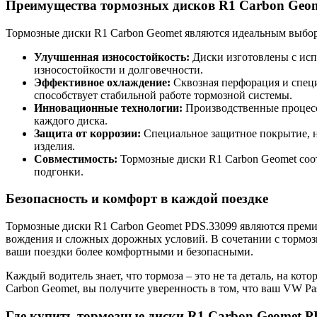
Преимущества тормозных дисков R1 Carbon Geo
Тормозные диски R1 Carbon Geomet являются идеальным выбором
Улучшенная износостойкость:
Диски изготовлены с исп
износостойкости и долговечности.
Эффективное охлаждение:
Сквозная перфорация и специ
способствует стабильной работе тормозной системы.
Инновационные технологии:
Производственные процесс
каждого диска.
Защита от коррозии:
Специальное защитное покрытие, н
изделия.
Совместимость:
Тормозные диски R1 Carbon Geomet соот
подгонки.
Безопасность и комфорт в каждой поездке
Тормозные диски R1 Carbon Geomet PDS.33099 являются прем
вождения и сложных дорожных условий. В сочетании с тормозн
ваши поездки более комфортными и безопасными.
Каждый водитель знает, что тормоза – это не та деталь, на кот
Carbon Geomet, вы получите уверенность в том, что ваш VW Pas
Где купить тормозные диски R1 Carbon Geomet P