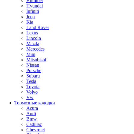
Hummer
Hyundai
Infiniti
Jeep
Kia
Land Rover
Lexus
Lincoln
Mazda
Mercedes
Mini
Mitsubishi
Nissan
Porsche
Subaru
Tesla
Toyota
Volvo
Vw
Тормозные колодки
Acura
Audi
Bmw
Cadillac
Chevrolet