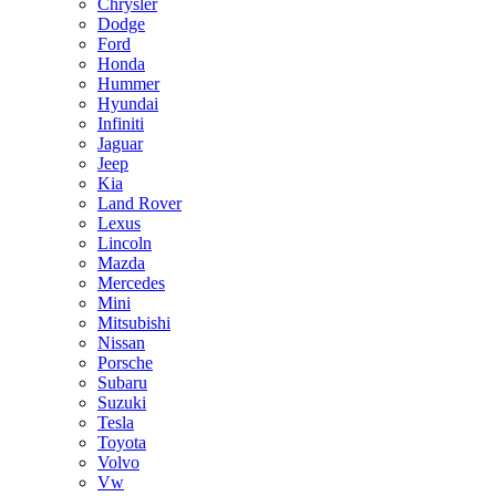
Chrysler
Dodge
Ford
Honda
Hummer
Hyundai
Infiniti
Jaguar
Jeep
Kia
Land Rover
Lexus
Lincoln
Mazda
Mercedes
Mini
Mitsubishi
Nissan
Porsche
Subaru
Suzuki
Tesla
Toyota
Volvo
Vw