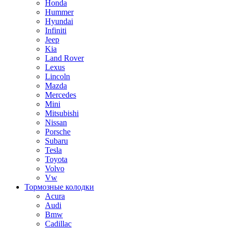
Honda
Hummer
Hyundai
Infiniti
Jeep
Kia
Land Rover
Lexus
Lincoln
Mazda
Mercedes
Mini
Mitsubishi
Nissan
Porsche
Subaru
Tesla
Toyota
Volvo
Vw
Тормозные колодки
Acura
Audi
Bmw
Cadillac