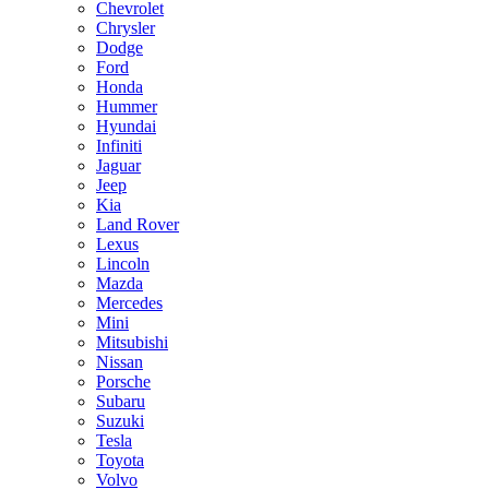
Chevrolet
Chrysler
Dodge
Ford
Honda
Hummer
Hyundai
Infiniti
Jaguar
Jeep
Kia
Land Rover
Lexus
Lincoln
Mazda
Mercedes
Mini
Mitsubishi
Nissan
Porsche
Subaru
Suzuki
Tesla
Toyota
Volvo