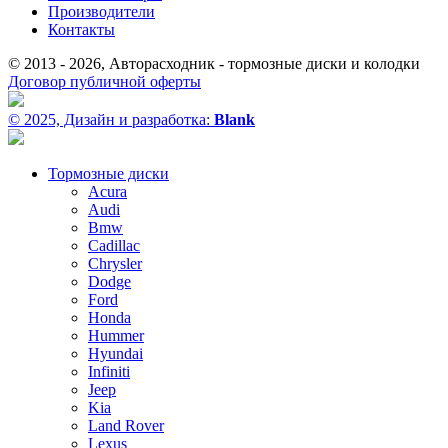
Производители
Контакты
© 2013 - 2026, Авторасходник - тормозные диски и колодки
Договор публичной оферты
© 2025, Дизайн и разработка:
Blank
Тормозные диски
Acura
Audi
Bmw
Cadillac
Chrysler
Dodge
Ford
Honda
Hummer
Hyundai
Infiniti
Jeep
Kia
Land Rover
Lexus