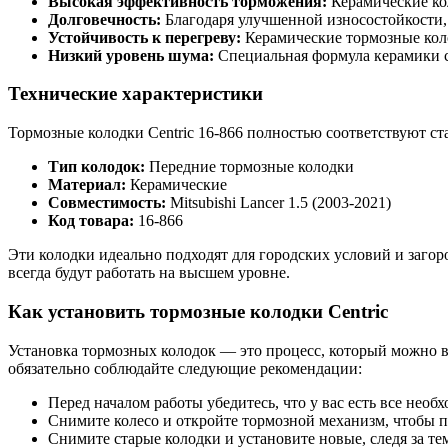
Высокая эффективность торможения:
Керамические ко
Долговечность:
Благодаря улучшенной износостойкости,
Устойчивость к перегреву:
Керамические тормозные коло
Низкий уровень шума:
Специальная формула керамики с
Технические характеристики
Тормозные колодки Centric 16-866 полностью соответствуют ст
Тип колодок:
Передние тормозные колодки
Материал:
Керамические
Совместимость:
Mitsubishi Lancer 1.5 (2003-2021)
Код товара:
16-866
Эти колодки идеально подходят для городских условий и заго
всегда будут работать на высшем уровне.
Как установить тормозные колодки Centric
Установка тормозных колодок — это процесс, который можно в
обязательно соблюдайте следующие рекомендации:
Перед началом работы убедитесь, что у вас есть все нео
Снимите колесо и откройте тормозной механизм, чтобы п
Снимите старые колодки и установите новые, следя за т