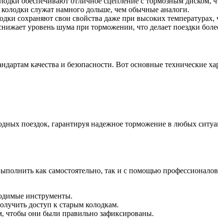
лодки обеспечивают отличное сцепление с тормозным диском, чт
 колодки служат намного дольше, чем обычные аналоги.
дки сохраняют свои свойства даже при высоких температурах, 
нижает уровень шума при торможении, что делает поездки бол
андартам качества и безопасности. Вот основные технические ха
родных поездок, гарантируя надежное торможение в любых ситуа
ыполнить как самостоятельно, так и с помощью профессионалов.
бходимые инструменты.
олучить доступ к старым колодкам.
ем, чтобы они были правильно зафиксированы.