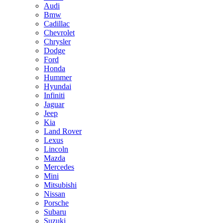
Audi
Bmw
Cadillac
Chevrolet
Chrysler
Dodge
Ford
Honda
Hummer
Hyundai
Infiniti
Jaguar
Jeep
Kia
Land Rover
Lexus
Lincoln
Mazda
Mercedes
Mini
Mitsubishi
Nissan
Porsche
Subaru
Suzuki