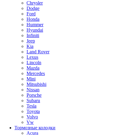
Chrysler
Dodge
Ford
Honda
Hummer
Hyundai
Infiniti
Jeep
Kia
Land Rover
Lexus
Lincoln
Mazda
Mercedes
Mini
Mitsubishi
Nissan
Porsche
Subaru
Tesla
Toyota
Volvo
Vw
Тормозные колодки
Acura