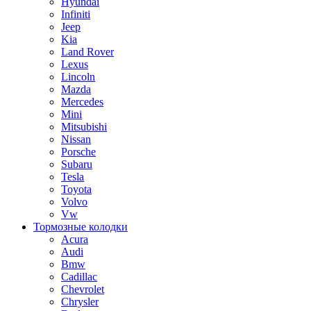
Hyundai
Infiniti
Jeep
Kia
Land Rover
Lexus
Lincoln
Mazda
Mercedes
Mini
Mitsubishi
Nissan
Porsche
Subaru
Tesla
Toyota
Volvo
Vw
Тормозные колодки
Acura
Audi
Bmw
Cadillac
Chevrolet
Chrysler