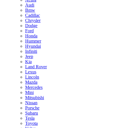
Audi
Bmw
Cadillac
Chrysler
Dodge
Ford
Honda
Hummer
Hyundai
Infiniti
Jeep
Kia
Land Rover
Lexus
Lincoln
Mazda
Mercedes
Mini
Mitsubishi
Nissan
Porsche
Subaru
Tesla
Toyota