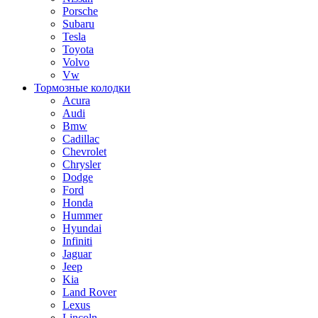
Porsche
Subaru
Tesla
Toyota
Volvo
Vw
Тормозные колодки
Acura
Audi
Bmw
Cadillac
Chevrolet
Chrysler
Dodge
Ford
Honda
Hummer
Hyundai
Infiniti
Jaguar
Jeep
Kia
Land Rover
Lexus
Lincoln