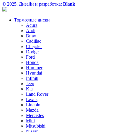
© 2025, Дизайн и разработка:
Blank
Тормозные диски
Acura
Audi
Bmw
Cadillac
Chrysler
Dodge
Ford
Honda
Hummer
Hyundai
Infiniti
Jeep
Kia
Land Rover
Lexus
Lincoln
Mazda
Mercedes
Mini
Mitsubishi
Nissan