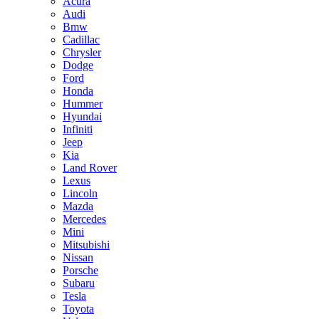
Acura
Audi
Bmw
Cadillac
Chrysler
Dodge
Ford
Honda
Hummer
Hyundai
Infiniti
Jeep
Kia
Land Rover
Lexus
Lincoln
Mazda
Mercedes
Mini
Mitsubishi
Nissan
Porsche
Subaru
Tesla
Toyota