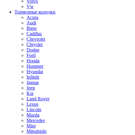
Volvo
Vw
Тормозные колодки
Acura
Audi
Bmw
Cadillac
Chevrolet
Chrysler
Dodge
Ford
Honda
Hummer
Hyundai
Infiniti
Jaguar
Jeep
Kia
Land Rover
Lexus
Lincoln
Mazda
Mercedes
Mini
Mitsubishi