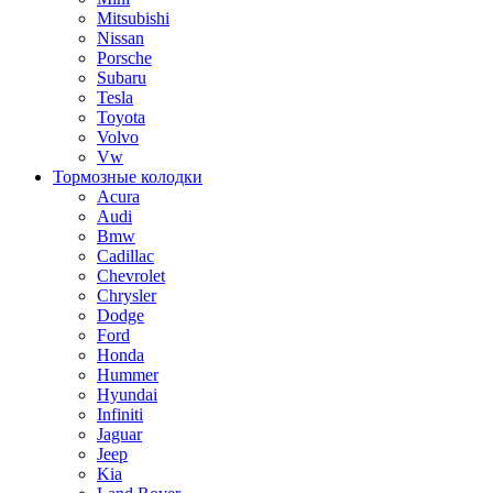
Mitsubishi
Nissan
Porsche
Subaru
Tesla
Toyota
Volvo
Vw
Тормозные колодки
Acura
Audi
Bmw
Cadillac
Chevrolet
Chrysler
Dodge
Ford
Honda
Hummer
Hyundai
Infiniti
Jaguar
Jeep
Kia