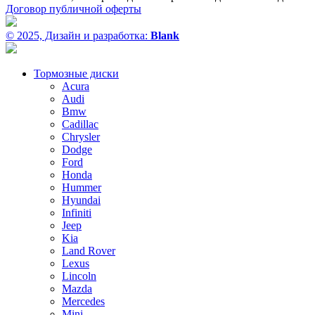
Договор публичной оферты
© 2025, Дизайн и разработка:
Blank
Тормозные диски
Acura
Audi
Bmw
Cadillac
Chrysler
Dodge
Ford
Honda
Hummer
Hyundai
Infiniti
Jeep
Kia
Land Rover
Lexus
Lincoln
Mazda
Mercedes
Mini