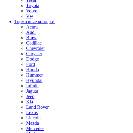
Tesla
Toyota
Volvo
Vw
Тормозные колодки
Acura
Audi
Bmw
Cadillac
Chevrolet
Chrysler
Dodge
Ford
Honda
Hummer
Hyundai
Infiniti
Jaguar
Jeep
Kia
Land Rover
Lexus
Lincoln
Mazda
Mercedes