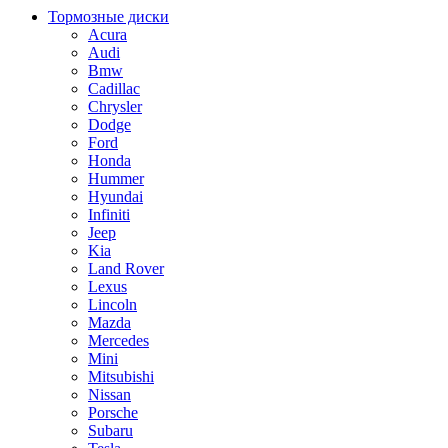
Тормозные диски
Acura
Audi
Bmw
Cadillac
Chrysler
Dodge
Ford
Honda
Hummer
Hyundai
Infiniti
Jeep
Kia
Land Rover
Lexus
Lincoln
Mazda
Mercedes
Mini
Mitsubishi
Nissan
Porsche
Subaru