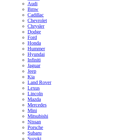
Audi
Bmw
Cadillac
Chevrolet
Chrysler
Dodge
Ford
Honda
Hummer
Hyundai
Infiniti
Jaguar
Jeep
Kia
Land Rover
Lexus
Lincoln
Mazda
Mercedes
Mini
Mitsubishi
Nissan
Porsche
Subaru
Suzuki