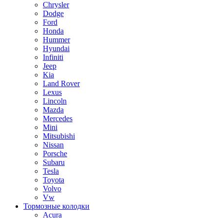
Chrysler
Dodge
Ford
Honda
Hummer
Hyundai
Infiniti
Jeep
Kia
Land Rover
Lexus
Lincoln
Mazda
Mercedes
Mini
Mitsubishi
Nissan
Porsche
Subaru
Tesla
Toyota
Volvo
Vw
Тормозные колодки
Acura