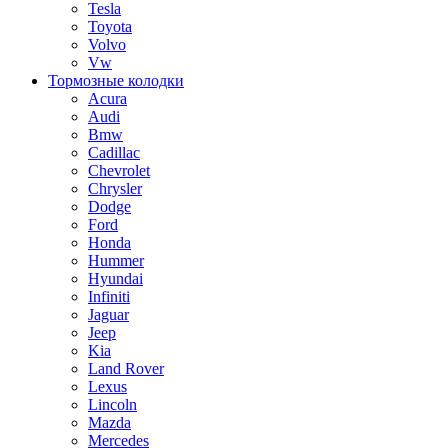
Tesla
Toyota
Volvo
Vw
Тормозные колодки
Acura
Audi
Bmw
Cadillac
Chevrolet
Chrysler
Dodge
Ford
Honda
Hummer
Hyundai
Infiniti
Jaguar
Jeep
Kia
Land Rover
Lexus
Lincoln
Mazda
Mercedes