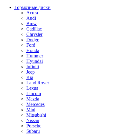
Тормозные диски
Acura
Audi
Bmw
Cadillac
Chrysler
Dodge
Ford
Honda
Hummer
Hyundai
Infiniti
Jeep
Kia
Land Rover
Lexus
Lincoln
Mazda
Mercedes
Mini
Mitsubishi
Nissan
Porsche
Subaru