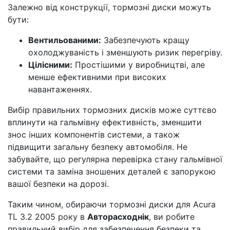
Залежно від конструкції, тормозні диски можуть
бути:
Вентильованими:
Забезпечують кращу
охолоджуваність і зменшують ризик перегріву.
Цілісними:
Простішими у виробництві, але
менше ефективними при високих
навантаженнях.
Вибір правильних тормозних дисків може суттєво
вплинути на гальмівну ефективність, зменшити
знос інших компонентів системи, а також
підвищити загальну безпеку автомобіля. Не
забувайте, що регулярна перевірка стану гальмівної
системи та заміна зношених деталей є запорукою
вашої безпеки на дорозі.
Таким чином, обираючи тормозні диски для Acura
TL 3.2 2005 року в
Авторасходнік
, ви робите
правильний вибір для забезпечення безпеки та