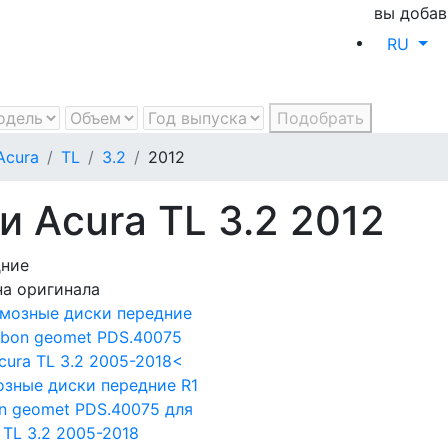
вы добав
RU
Подобрать
Acura
TL
3.2
2012
 Acura TL 3.2 2012
дние
а оригинала
зные диски передние R1
n geomet PDS.40075
для
 TL 3.2 2005-2018