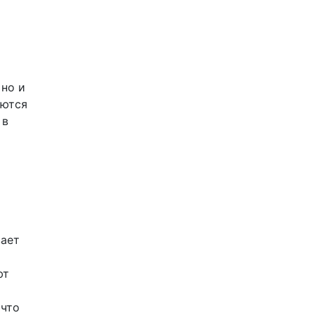
 но и
аются
 в
вает
ют
 что