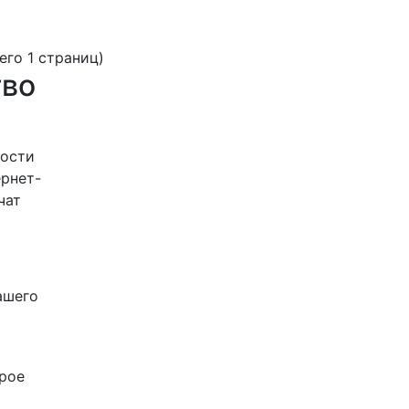
сего 1 страниц)
тво
мости
ернет-
чат
ашего
рое