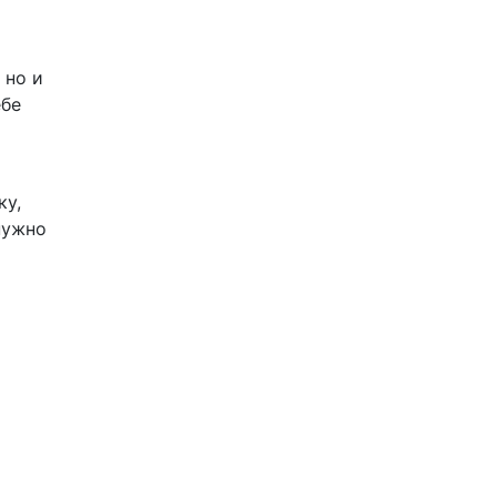
 но и
ебе
ку,
нужно