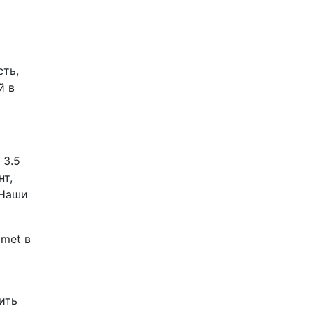
сть,
й в
 3.5
нт,
 Наши
omet в
ить