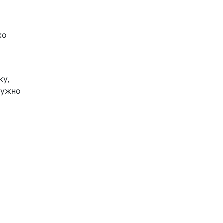
ко
ку,
нужно