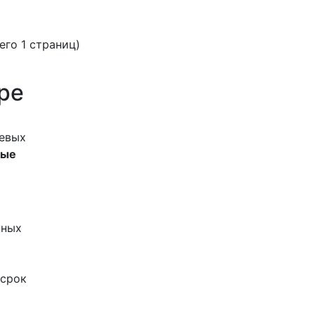
сего 1 страниц)
ре
чевых
ные
нных
 срок