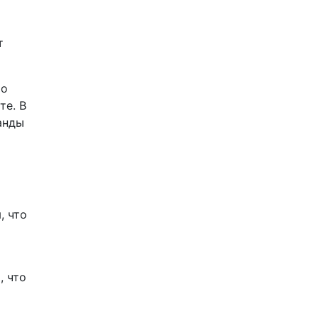
т
то
те. В
анды
, что
, что