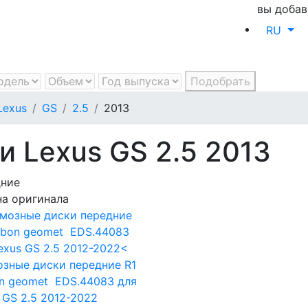
вы добав
RU
Подобрать
Lexus
GS
2.5
2013
 Lexus GS 2.5 2013
дние
а оригинала
зные диски передние R1
on geomet EDS.44083
для
 GS 2.5 2012-2022