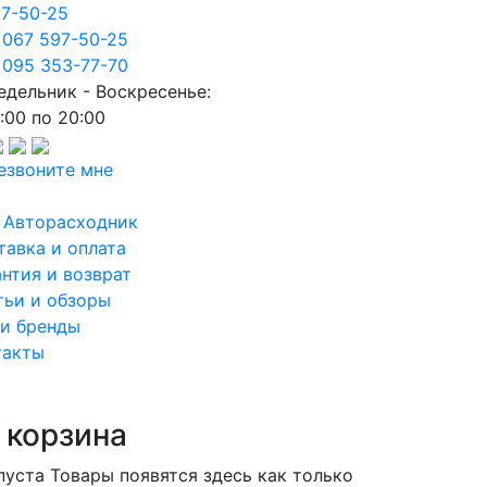
97-50-25
 067 597-50-25
 095 353-77-70
едельник - Воскресенье:
:00 по 20:00
езвоните мне
 Авторасходник
тавка и оплата
антия и возврат
тьи и обзоры
и бренды
такты
 корзина
пуста
Товары появятся здесь как только