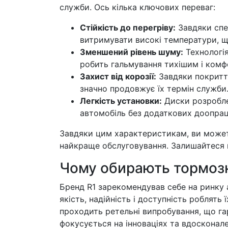
служби. Ось кілька ключових переваг:
Стійкість до перегріву:
Завдяки спец
витримувати високі температури, щ
Зменшений рівень шуму:
Технологія
робить гальмування тихішим і комф
Захист від корозії:
Завдяки покриттю
значно продовжує їх термін служби
Легкість установки:
Диски розроблен
автомобіль без додаткових доопра
Завдяки цим характеристикам, ви можете
найкраще обслуговування. Залишайтеся 
Чому обирають тормозн
Бренд R1 зарекомендував себе на ринку 
якість, надійність і доступність роблять
проходить ретельні випробування, що га
фокусується на інноваціях та вдосконал