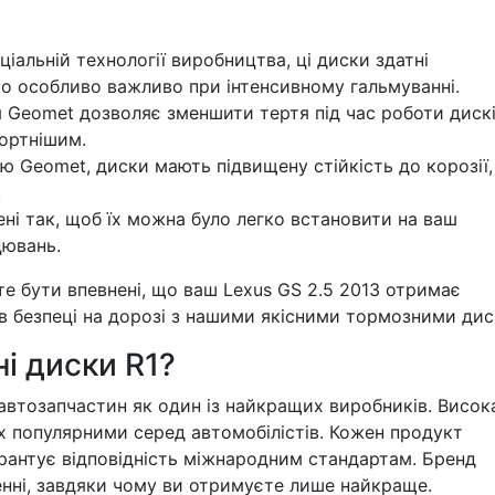
іальній технології виробництва, ці диски здатні
о особливо важливо при інтенсивному гальмуванні.
 Geomet дозволяє зменшити тертя під час роботи дискі
ортнішим.
 Geomet, диски мають підвищену стійкість до корозії
.
і так, щоб їх можна було легко встановити на ваш
цювань.
 бути впевнені, що ваш Lexus GS 2.5 2013 отримає
в безпеці на дорозі з нашими якісними тормозними дис
і диски R1?
автозапчастин як один із найкращих виробників. Висок
 їх популярними серед автомобілістів. Кожен продукт
рантує відповідність міжнародним стандартам. Бренд
енні, завдяки чому ви отримуєте лише найкраще.