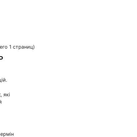
сего 1 страниц)
ь
ій.
t
, які
й
термін