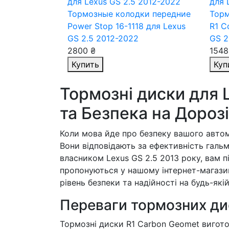
Тормозные колодки передние
Торм
Power Stop 16-1118
для Lexus
R1 C
GS 2.5 2012-2022
GS 2
2800 ₴
1548
Купить
Куп
Тормозні диски для L
та Безпека на Дорозі
Коли мова йде про безпеку вашого авто
Вони відповідають за ефективність гальм
власником Lexus GS 2.5 2013 року, вам п
пропонуються у нашому інтернет-магази
рівень безпеки та надійності на будь-якій
Переваги тормозних ди
Тормозні диски R1 Carbon Geomet вигото