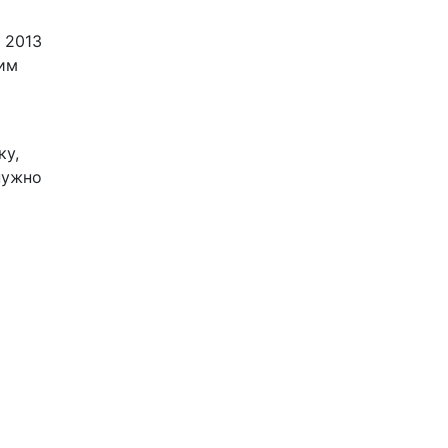
 2013
ким
ку,
нужно