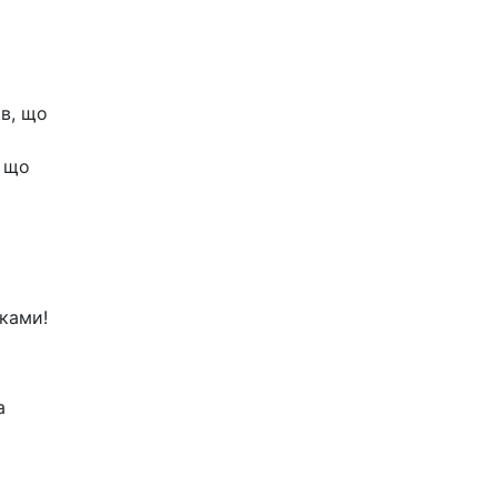
в, що
, що
ками!
а