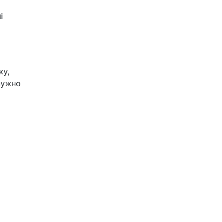
і
ку,
нужно