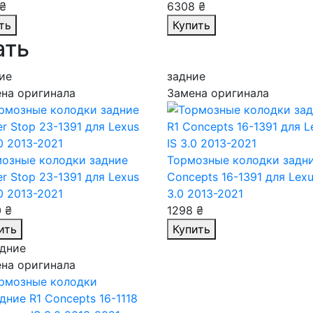
₴
6308 ₴
ть
Купить
ать
ие
задние
на оригинала
Замена оригинала
озные колодки задние
Тормозные колодки задни
r Stop 23-1391
для Lexus
Concepts 16-1391
для Lexu
.0 2013-2021
3.0 2013-2021
 ₴
1298 ₴
ить
Купить
дние
на оригинала