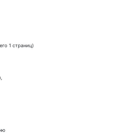
сего 1 страниц)
,
хню