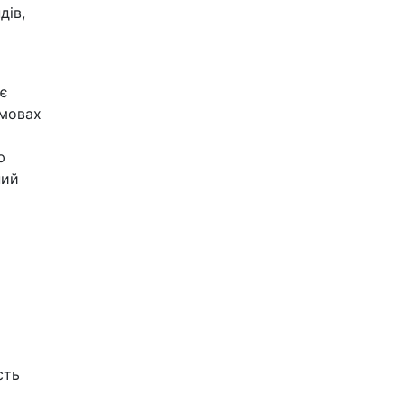
дів,
ує
умовах
ю
ний
сть