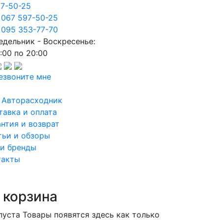
97-50-25
 067 597-50-25
 095 353-77-70
едельник - Воскресенье:
:00 по 20:00
езвоните мне
 Авторасходник
тавка и оплата
антия и возврат
тьи и обзоры
и бренды
такты
 корзина
пуста
Товары появятся здесь как только