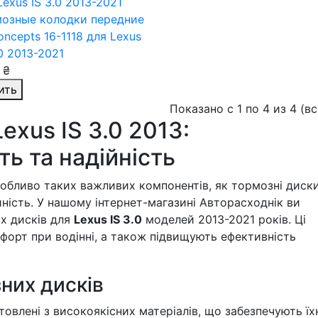
озные колодки передние
oncepts 16-1118
для Lexus
.0 2013-2021
 ₴
ить
Показано с 1 по 4 из 4 (в
exus IS 3.0 2013:
ь та надійність
собливо таких важливих компонентів, як тормозні диски
йність. У нашому інтернет-магазині Авторасходнік ви
х дисків для
Lexus IS 3.0
моделей 2013-2021 років. Ці
форт при водінні, а також підвищують ефективність
них дисків
товлені з високоякісних матеріалів, що забезпечують ї