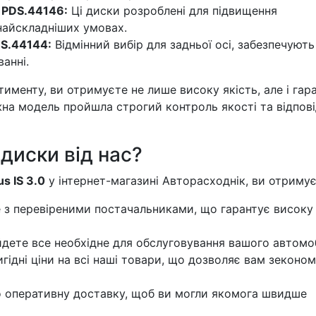
 PDS.44146:
Ці диски розроблені для підвищення
 найскладніших умовах.
DS.44144:
Відмінний вибір для задньої осі, забезпечують
ванні.
именту, ви отримуєте не лише високу якість, але і гар
жна модель пройшла строгий контроль якості та відпов
диски від нас?
s IS 3.0
у інтернет-магазині Авторасходнік, ви отримує
з перевіреними постачальниками, що гарантує високу
йдете все необхідне для обслуговування вашого автомоб
ідні ціни на всі наші товари, що дозволяє вам зеконо
 оперативну доставку, щоб ви могли якомога швидше