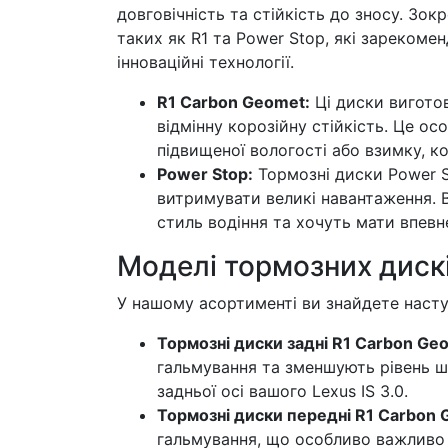
довговічність та стійкість до зносу. Зо
таких як R1 та Power Stop, які зарекоме
інноваційні технології.
R1 Carbon Geomet:
Ці диски виготов
відмінну корозійну стійкість. Це о
підвищеної вологості або взимку, к
Power Stop:
Тормозні диски Power S
витримувати великі навантаження. В
стиль водіння та хочуть мати впевне
Моделі тормозних дискі
У нашому асортименті ви знайдете насту
Тормозні диски задні R1 Carbon Ge
гальмування та зменшують рівень шу
задньої осі вашого Lexus IS 3.0.
Тормозні диски передні R1 Carbon
гальмування, що особливо важливо 