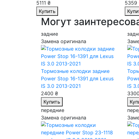
5111 ₴
5359 
Купить
Купи
Могут заинтересов
задние
задн
Замена оригинала
Заме
Тормозные колодки задние
Торм
Power Stop 16-1391
для Lexus
Powe
IS 3.0 2013-2021
IS 3
2400 ₴
3300
Купить
Куп
передние
пере
Замена оригинала
Заме