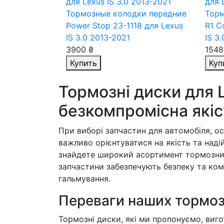
Тормозные колодки передние
Торм
Power Stop 23-1118
для Lexus
R1 C
IS 3.0 2013-2021
IS 3
3900 ₴
1548
Купить
Куп
Тормозні диски для L
безкомпромісна якіст
При виборі запчастин для автомобіля, о
важливо орієнтуватися на якість та наді
знайдете широкий асортимент тормозни
запчастини забезпечують безпеку та ком
гальмування.
Переваги наших тормоз
Тормозні диски, які ми пропонуємо, виго