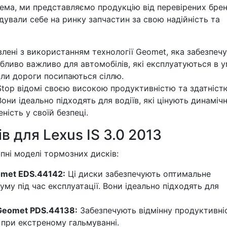
крема, ми представляємо продукцію від перевірених брен
ндували себе на ринку запчастин за свою надійність та
лені з використанням технології Geomet, яка забезпеч
собливо важливо для автомобілів, які експлуатуються в 
оли дороги посипаються сіллю.
top відомі своєю високою продуктивністю та здатніст
они ідеально підходять для водіїв, які цінують динаміч
ність у своїй безпеці.
в для Lexus IS 3.0 2013
пні моделі тормозних дисків:
omet EDS.44142:
Ці диски забезпечують оптимальне
му під час експлуатації. Вони ідеально підходять для
 Geomet PDS.44138:
Забезпечують відмінну продуктивні
при екстреному гальмуванні.