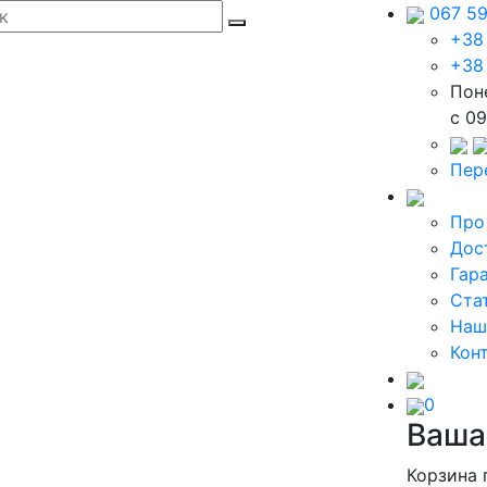
067 5
+38
+38
Пон
c 09
Пер
Про
Дос
Гар
Ста
Наш
Кон
0
Ваша
Корзина 