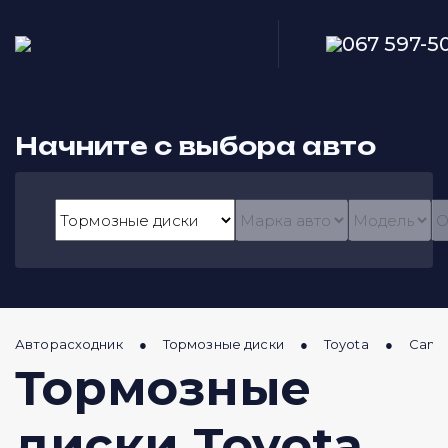
067 597-5
Начните с выбора авто
Авторасходник
Тормозные диски
Toyota
Camr
Тормозные
диски Toyota