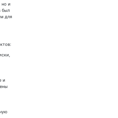
 но и
в был
ом для
ктов:
иски,
е и
жены
ьную