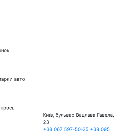
енок
марки авто
опросы
Київ, бульвар Вацлава Гавела,
23
+38 067 597-50-25
+38 095