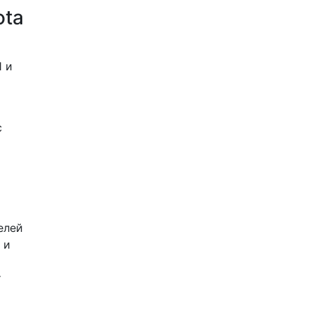
ota
1 и
с
елей
 и
т