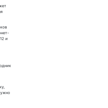
жет
ля
сков
рнет-
12 и
ходник
ку,
нужно