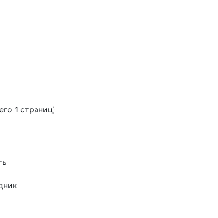
сего 1 страниц)
ть
дник