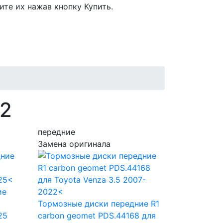
ите их нажав кнопку Купить.
12
передние
Замена оригинала
ие
я
Тормозные диски передние R1
25
carbon geomet PDS.44168
для