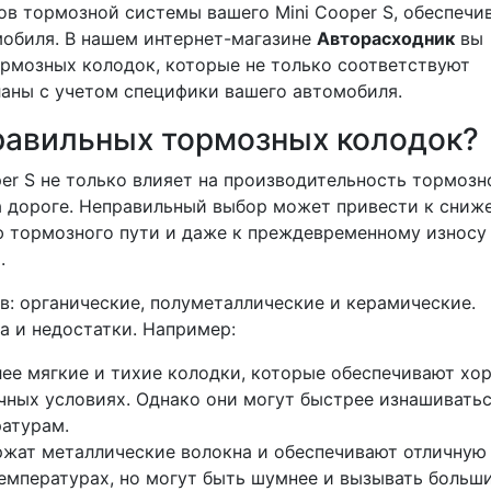
в тормозной системы вашего Mini Cooper S, обеспечи
мобиля. В нашем интернет-магазине
Авторасходник
вы
рмозных колодок, которые не только соответствуют
ланы с учетом специфики вашего автомобиля.
равильных тормозных колодок?
er S не только влияет на производительность тормозн
а дороге. Неправильный выбор может привести к сниж
 тормозного пути и даже к преждевременному износу
.
: органические, полуметаллические и керамические.
а и недостатки. Например:
лее мягкие и тихие колодки, которые обеспечивают х
ных условиях. Однако они могут быстрее изнашиватьс
атурам.
жат металлические волокна и обеспечивают отличную
емпературах, но могут быть шумнее и вызывать больш