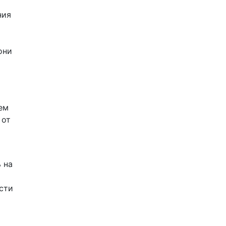
ния
они
ем
 от
 на
сти