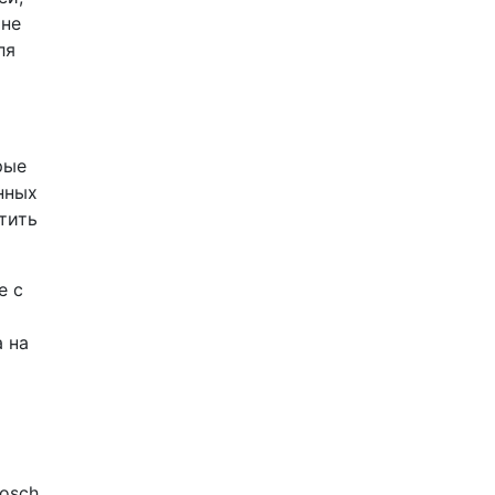
ине
ля
рые
нных
тить
е с
 на
osch,