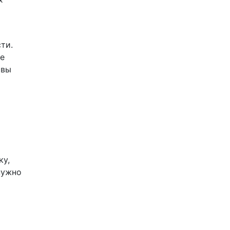
ти.
ие
 вы
ку,
нужно