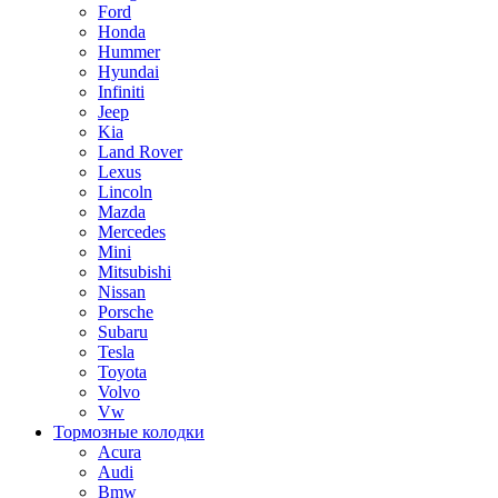
Ford
Honda
Hummer
Hyundai
Infiniti
Jeep
Kia
Land Rover
Lexus
Lincoln
Mazda
Mercedes
Mini
Mitsubishi
Nissan
Porsche
Subaru
Tesla
Toyota
Volvo
Vw
Тормозные колодки
Acura
Audi
Bmw