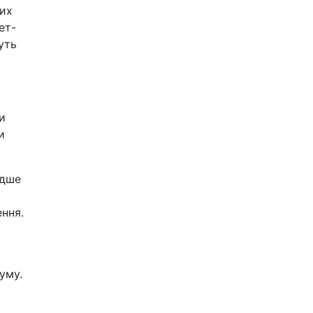
ших
ет-
уть
и
и
идше
ння.
уму.