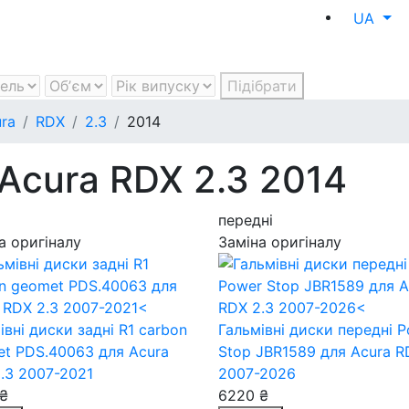
UA
Підібрати
ra
RDX
2.3
2014
 Acura RDX 2.3 2014
передні
а оригіналу
Заміна оригіналу
івні диски задні R1 carbon
Гальмівні диски передні 
et PDS.40063
для Acura
Stop JBR1589
для Acura R
.3 2007-2021
2007-2026
₴
6220 ₴