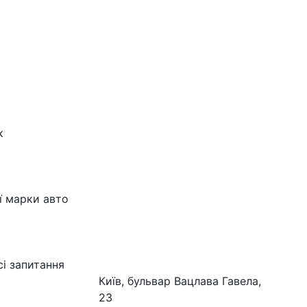
к
ї марки авто
сі запитання
Київ, бульвар Вацлава Гавела,
23