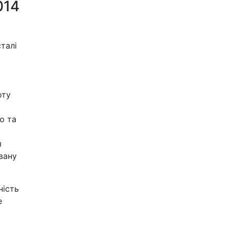
014
талі
оту
ю та
я
вану
ність
е