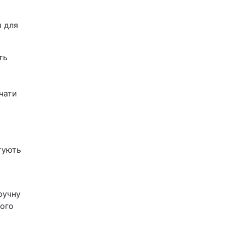
и для
ть
чати
тують
ручну
шого