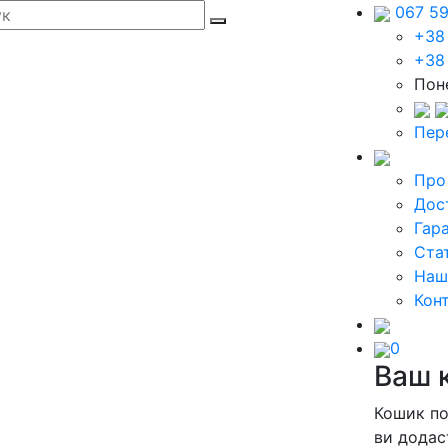
067 5
+38
+38
Поне
Пер
Про
Дос
Гара
Стат
Наш
Кон
0
Ваш 
Кошик п
ви додас