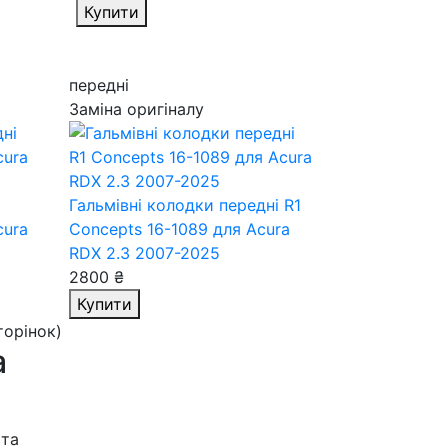
Купити
передні
Заміна оригіналу
і
Гальмівні колодки передні R1
cura
Concepts 16-1089
для Acura
RDX 2.3 2007-2025
2800 ₴
Купити
сторінок)
а
 та