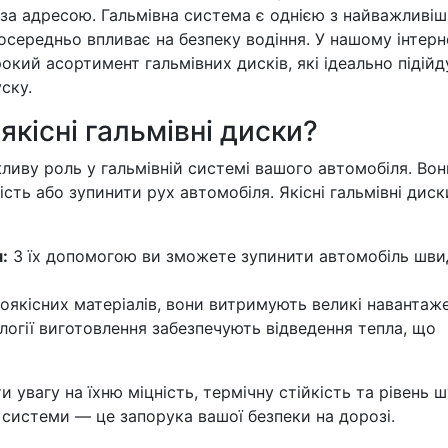
 за адресою. Гальмівна система є однією з найважливі
посередньо впливає на безпеку водіння. У нашому інтерн
кий асортимент гальмівних дисків, які ідеально підійд
ску.
кісні гальмівні диски?
ливу роль у гальмівній системі вашого автомобіля. Вон
сть або зупинити рух автомобіля. Якісні гальмівні диск
:
З їх допомогою ви зможете зупинити автомобіль шв
оякісних матеріалів, вони витримують великі навантаже
логії виготовлення забезпечують відведення тепла, що
 увагу на їхню міцність, термічну стійкість та рівень ш
ї системи — це запорука вашої безпеки на дорозі.