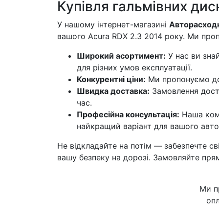
Купівля гальмівних дис
У нашому інтернет-магазині
Авторасходн
вашого Acura RDX 2.3 2014 року. Ми про
Широкий асортимент:
У нас ви знай
для різних умов експлуатації.
Конкурентні ціни:
Ми пропонуємо дос
Швидка доставка:
Замовлення дост
час.
Професійна консультація:
Наша кома
найкращий варіант для вашого авто
Не відкладайте на потім — забезпечте св
вашу безпеку на дорозі. Замовляйте пря
Ми п
опл