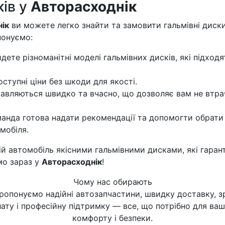
ків у
Авторасходнік
ік
ви можете легко знайти та замовити гальмівні диск
понуємо:
дете різноманітні моделі гальмівних дисків, які підходя
тупні ціни без шкоди для якості.
авляються швидко та вчасно, що дозволяє вам не втра
нда готова надати рекомендації та допомогти обрати
мобіля.
ій автомобіль якісними гальмівними дисками, які гаран
мо зараз у
Авторасходнік
!
Чому нас обирають
ропонуємо надійні автозапчастини, швидку доставку, з
ату і професійну підтримку — все, що потрібно для ва
комфорту і безпеки.