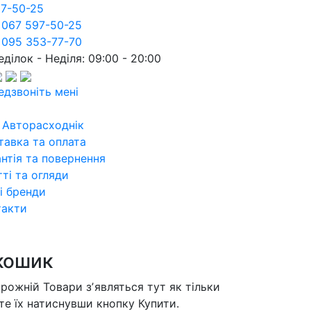
97-50-25
 067 597-50-25
 095 353-77-70
ділок - Неділя: 09:00 - 20:00
едзвоніть мені
 Авторасходнік
тавка та оплата
нтія та повернення
ті та огляди
і бренди
такти
кошик
орожній
Товари зʼявляться тут як тільки
те їх натиснувши кнопку Купити.