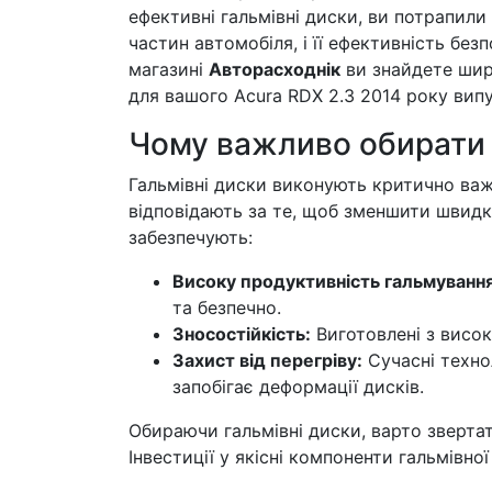
ефективні гальмівні диски, ви потрапили
частин автомобіля, і її ефективність без
магазині
Авторасходнік
ви знайдете широ
для вашого Acura RDX 2.3 2014 року випу
Чому важливо обирати я
Гальмівні диски виконують критично важ
відповідають за те, щоб зменшити швидкі
забезпечують:
Високу продуктивність гальмування
та безпечно.
Зносостійкість:
Виготовлені з висок
Захист від перегріву:
Сучасні техно
запобігає деформації дисків.
Обираючи гальмівні диски, варто звертати
Інвестиції у якісні компоненти гальмівно