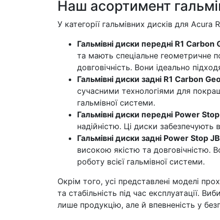
Наш асортимент гальмів
У категорії гальмівних дисків для Acura 
Гальмівні диски передні R1 Carbon
та мають спеціальне геометричне по
довговічність. Вони ідеально підхо
Гальмівні диски задні R1 Carbon G
сучасними технологіями для покра
гальмівної системи.
Гальмівні диски передні Power Sto
надійністю. Ці диски забезпечують в
Гальмівні диски задні Power Stop J
високою якістю та довговічністю. 
роботу всієї гальмівної системи.
Окрім того, усі представлені моделі про
та стабільність під час експлуатації. Ви
лише продукцію, але й впевненість у безп