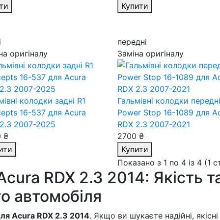
ти
Купити
і
передні
на оригіналу
Заміна оригіналу
мівні колодки задні R1
Гальмівні колодки передн
epts 16-537
для Acura
Power Stop 16-1089
для A
2.3 2007-2025
RDX 2.3 2007-2021
 ₴
2700 ₴
ити
Купити
Показано з 1 по 4 із 4 (1 
Acura RDX 2.3 2014: Якість т
го автомобіля
для Acura RDX 2.3 2014
. Якщо ви шукаєте надійні, якісні