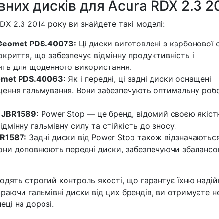
них дисків для Acura RDX 2.3 2
RDX 2.3 2014 року ви знайдете такі моделі:
 Geomet PDS.40073:
Ці диски виготовлені з карбонової с
криття, що забезпечує відмінну продуктивність і
дять для щоденного використання.
eomet PDS.40063:
Як і передні, ці задні диски оснащені
щення гальмування. Вони забезпечують оптимальну роб
p JBR1589:
Power Stop — це бренд, відомий своєю якіст
ідмінну гальмівну силу та стійкість до зносу.
BR1587:
Задні диски від Power Stop також відзначаютьс
Вони доповнюють передні диски, забезпечуючи збалансо
ходять строгий контроль якості, що гарантує їхню надій
бираючи гальмівні диски від цих брендів, ви отримуєте н
еці на дорозі.