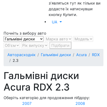
зʼявляться тут як тільки ви
додасте їх натиснувши
кнопку Купити.
UA
Почніть з вибору авто
Підібрати
Авторасходнік
Гальмівні диски
Acura
RDX
2.3
Гальмівні диски
Acura RDX 2.3
Оберіть категорію для продовження пібдору:
2007
2008