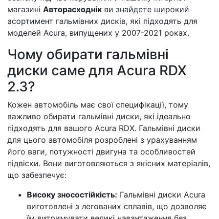
магазині
Авторасходнік
ви знайдете широкий
асортимент гальмівних дисків, які підходять для
моделей Acura, випущених у 2007-2021 роках.
Чому обирати гальмівні
диски саме для Acura RDX
2.3?
Кожен автомобіль має свої специфікації, тому
важливо обирати гальмівні диски, які ідеально
підходять для вашого Acura RDX. Гальмівні диски
для цього автомобіля розроблені з урахуванням
його ваги, потужності двигуна та особливостей
підвіски. Вони виготовляються з якісних матеріалів,
що забезпечує:
Високу зносостійкість:
Гальмівні диски Acura
виготовлені з легованих сплавів, що дозволяє
їм витримувати великі навантаження без