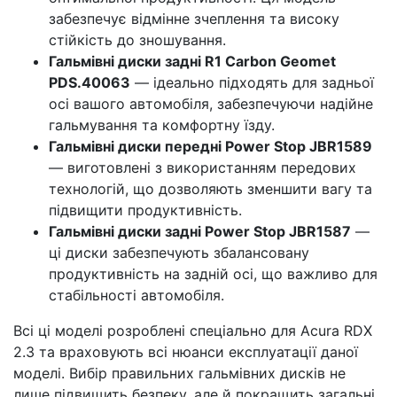
забезпечує відмінне зчеплення та високу
стійкість до зношування.
Гальмівні диски задні R1 Carbon Geomet
PDS.40063
— ідеально підходять для задньої
осі вашого автомобіля, забезпечуючи надійне
гальмування та комфортну їзду.
Гальмівні диски передні Power Stop JBR1589
— виготовлені з використанням передових
технологій, що дозволяють зменшити вагу та
підвищити продуктивність.
Гальмівні диски задні Power Stop JBR1587
—
ці диски забезпечують збалансовану
продуктивність на задній осі, що важливо для
стабільності автомобіля.
Всі ці моделі розроблені спеціально для Acura RDX
2.3 та враховують всі нюанси експлуатації даної
моделі. Вибір правильних гальмівних дисків не
лише підвищить безпеку, але й покращить загальні