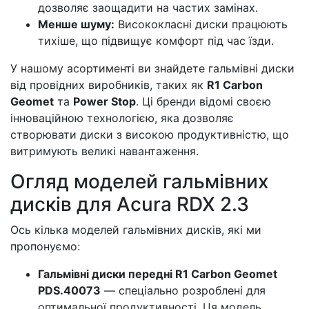
дозволяє заощадити на частих замінах.
Менше шуму:
Висококласні диски працюють
тихіше, що підвищує комфорт під час їзди.
У нашому асортименті ви знайдете гальмівні диски
від провідних виробників, таких як
R1 Carbon
Geomet
та
Power Stop
. Ці бренди відомі своєю
інноваційною технологією, яка дозволяє
створювати диски з високою продуктивністю, що
витримують великі навантаження.
Огляд моделей гальмівних
дисків для Acura RDX 2.3
Ось кілька моделей гальмівних дисків, які ми
пропонуємо:
Гальмівні диски передні R1 Carbon Geomet
PDS.40073
— спеціально розроблені для
оптимальної продуктивності. Ця модель