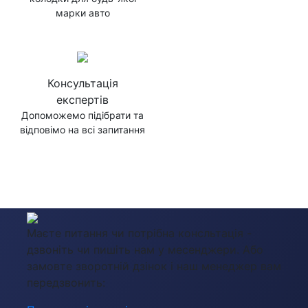
марки авто
Консультація
експертів
Допоможемо підібрати та
відповімо на всі запитання
Маєте питання чи потрібна консльтація -
дзвоніть чи пишіть нам у месенджери. Або
замовте зворотній дзінок і наш менеджер вам
передзвонить: