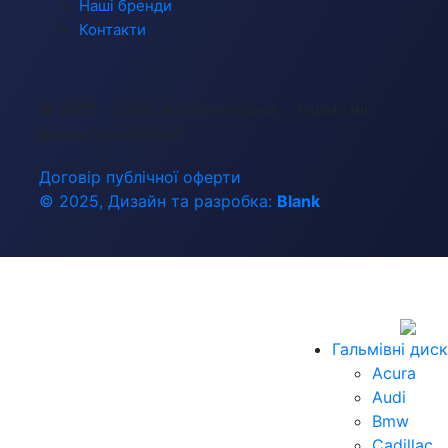
Наші бренди
Контакти
© 2013 - 2026, Авторасходнік - тормозні
диски та колодки
Договір публічної оферти
© 2025, Дизайн та разробка:
Blank
Гальмівні дис
Acura
Audi
Bmw
Cadillac