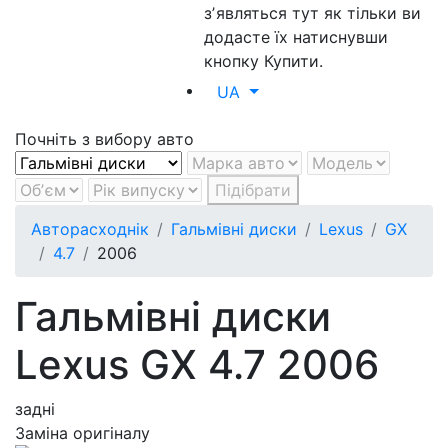
зʼявляться тут як тільки ви
додасте їх натиснувши
кнопку Купити.
UA
Почніть з вибору авто
Підібрати
Авторасходнік
Гальмівні диски
Lexus
GX
4.7
2006
Гальмівні диски
Lexus GX 4.7 2006
задні
Заміна оригіналу