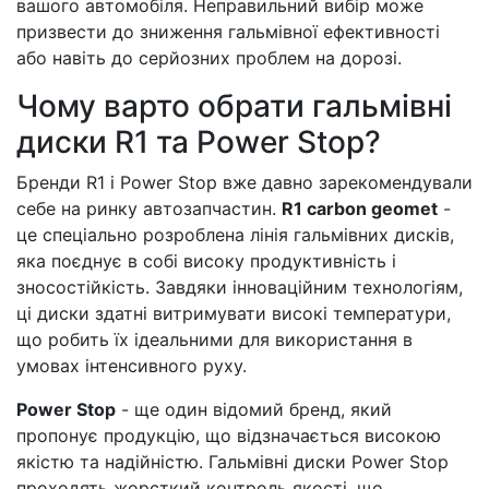
вашого автомобіля. Неправильний вибір може
призвести до зниження гальмівної ефективності
або навіть до серйозних проблем на дорозі.
Чому варто обрати гальмівні
диски R1 та Power Stop?
Бренди R1 і Power Stop вже давно зарекомендували
себе на ринку автозапчастин.
R1 carbon geomet
-
це спеціально розроблена лінія гальмівних дисків,
яка поєднує в собі високу продуктивність і
зносостійкість. Завдяки інноваційним технологіям,
ці диски здатні витримувати високі температури,
що робить їх ідеальними для використання в
умовах інтенсивного руху.
Power Stop
- ще один відомий бренд, який
пропонує продукцію, що відзначається високою
якістю та надійністю. Гальмівні диски Power Stop
проходять жорсткий контроль якості, що