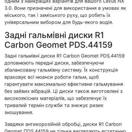
одним з найкращих варіантів для вашого Lexus NX
3.0. Вони призначені для використання в умовах як
міського, так і заміського руху, що робить їх
універсальним вибором для будь-якого водія.
Задні гальмівні диски R1
Carbon Geomet PDS.44159
Задні гальмівні диски R1 Carbon Geomet PDS.44159
доповнюють передні диски, забезпечуючи
збалансовану гальмівну систему. Їх конструкція
враховує всі нюанси роботи гальм, щоб
гарантувати максимально ефективне гальмування
без зайвих вібрацій. Ці диски також виготовлені з
високоякісних матеріалів, що забезпечує їх
тривалий термін служби та знижує ризик
зношування.
Завдяки антикорозійній обробці, диски R1 Carbon
Geomet ПDS.44159 не тільки виглядають естетично,