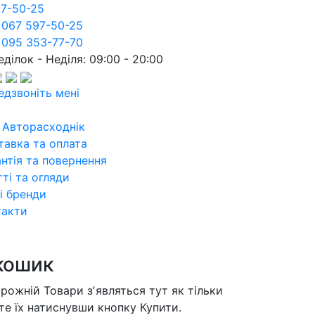
97-50-25
 067 597-50-25
 095 353-77-70
ділок - Неділя: 09:00 - 20:00
едзвоніть мені
 Авторасходнік
тавка та оплата
нтія та повернення
ті та огляди
і бренди
такти
кошик
орожній
Товари зʼявляться тут як тільки
те їх натиснувши кнопку Купити.