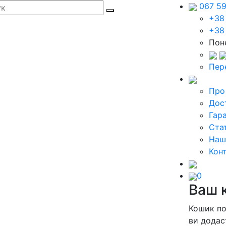
067 5
+38
+38
Поне
Пер
Про
Дос
Гара
Стат
Наш
Кон
0
Ваш 
Кошик п
ви додас