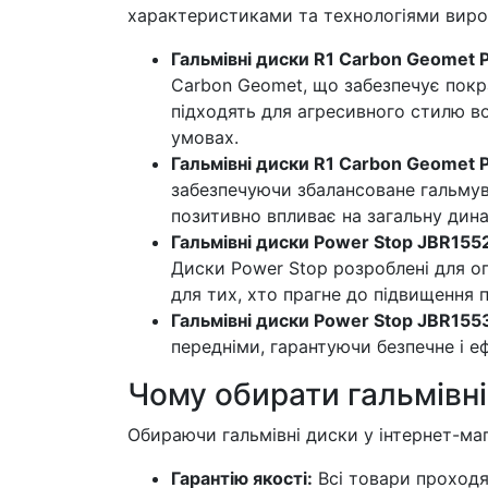
характеристиками та технологіями вироб
Гальмівні диски R1 Carbon Geomet
Carbon Geomet, що забезпечує покра
підходять для агресивного стилю во
умовах.
Гальмівні диски R1 Carbon Geomet 
забезпечуючи збалансоване гальмув
позитивно впливає на загальну дина
Гальмівні диски Power Stop JBR155
Диски Power Stop розроблені для оп
для тих, хто прагне до підвищення 
Гальмівні диски Power Stop JBR155
передніми, гарантуючи безпечне і е
Чому обирати гальмівні
Обираючи гальмівні диски у інтернет-маг
Гарантію якості:
Всі товари проходят