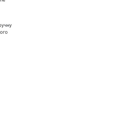
ручну
шого