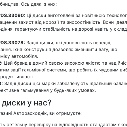
ництва. Ось деякі з них:
 PDS.33090:
Ці диски виготовлені за новітньою техноло
щений захист від корозії та зносостійкість. Вони ідеа
діння, гарантуючи стабільність на дорозі навіть у скла
PDS.33078:
Задні диски, які доповнюють передні,
ання. Їхня конструкція дозволяє зменшити вагу, що
міку автомобіля.
2:
Цей бренд відомий своєю високою якістю та надійніс
тимізації гальмівної системи, що робить їх чудовим в
продуктивності.
3:
Задні диски цієї марки забезпечують ідеальний балан
фективне гальмування у будь-яких умовах.
 диски у нас?
азині Авторасходнік, ви отримуєте:
ь ретельну перевірку на відповідність стандартам якос