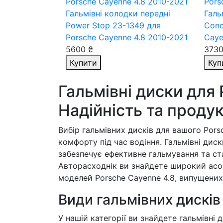
Гальмівні колодки передні
Галь
Power Stop 23-1349
для
Conc
Porsche Cayenne 4.8 2010-2021
Caye
5600 ₴
3730
Купити
Куп
Гальмівні диски для 
Надійність та проду
Вибір гальмівних дисків для вашого Porsc
комфорту під час водіння. Гальмівні дис
забезпечує ефективне гальмування та ста
Авторасходнік ви знайдете широкий асор
моделей Porsche Cayenne 4.8, випущених 
Види гальмівних дисків
У нашій категорії ви знайдете гальмівні д