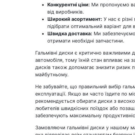
Конкурентні ціни:
Ми пропонуємо вар
від виробників.
Широкий асортимент:
У нас є різні
підібрати оптимальний варіант для 
Швидка доставка:
Ми забезпечуємо 
отримати необхідні запчастини.
Гальмівні диски є критично важливими д
автомобіля, тому їхній стан впливає на 
дисків також допомагає знизити ризик п
майбутньому.
Не забувайте, що правильний вибір галь
експлуатації. Якщо ви часто їздите по м
рекомендується обирати диски з високою
любителів швидкісних поїздок або позаш
забезпечують максимальну продуктивніс
Замовляючи гальмівні диски у нашому ма
яка відповідає всім стандартам безпеки 