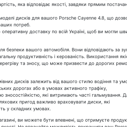
тість, яка відповідає якості, завдяки прямим постача
 моделі дисків для вашого Porsche Cayenne 4.8, що дозв
ваших потреб.
оперативну доставку по всій Україні, щоб ви могли шв
ля безпеки вашого автомобіля. Вони відповідають за з
загальну продуктивність і керованість. Використання як
ерегріву та зносу, що може призвести до дорогих ремо
мівних дисків залежить від вашого стилю водіння та ум
іських дорогах або в умовах активного трафіку,
 зносостійкістю, які витримають часті гальмування. Д
ляхових пригод важливо враховувати диски, які
ть у складних умовах.
газині, ви можете бути впевнені, що отримуєте продук
і якості. Не втрачайте можливість покращити ваш Pors