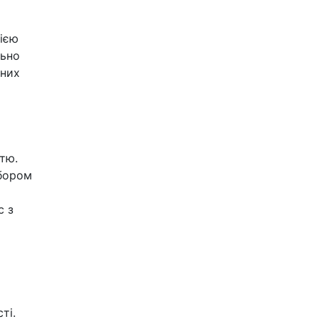
гією
льно
дних
тю.
ибором
с з
ті.