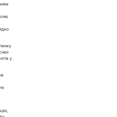
нням
оляє
идко
упинку
існих
нтів у
ов
ля
цію,
che