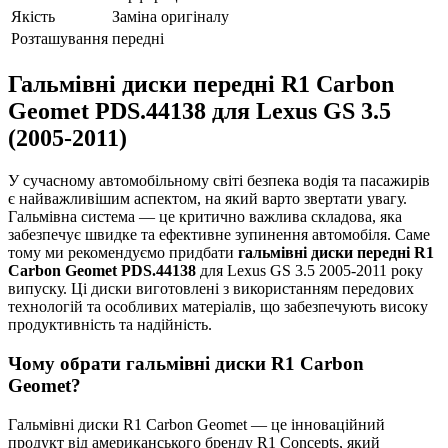
Якість
Заміна оригіналу
Розташування
передні
Гальмівні диски передні R1 Carbon
Geomet PDS.44138 для Lexus GS 3.5
(2005-2011)
У сучасному автомобільному світі безпека водія та пасажирів
є найважливішим аспектом, на який варто звертати увагу.
Гальмівна система — це критично важлива складова, яка
забезпечує швидке та ефективне зупинення автомобіля. Саме
тому ми рекомендуємо придбати
гальмівні диски передні R1
Carbon Geomet PDS.44138
для Lexus GS 3.5 2005-2011 року
випуску. Ці диски виготовлені з використанням передових
технологій та особливих матеріалів, що забезпечують високу
продуктивність та надійність.
Чому обрати гальмівні диски R1 Carbon
Geomet?
Гальмівні диски R1 Carbon Geomet — це інноваційний
продукт від американського бренду R1 Concepts, який