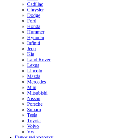
Cadillac
Chrysler
Dodge
Ford
Honda
Hummer
Hyundai
Infiniti
Jeep
Kia
Land Rover
Lexus
Lincoln
Mazda
Mercedes
Mini
Mitsubishi
Nissan
Porsche
Subaru
Tesla
Toyota
Volvo
Vw
Гальмівні колодки