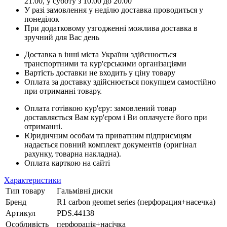
21.00, у суботу з 10.00 до 20.00
У разі замовлення у неділю доставка проводиться у
понеділок
При додатковому узгодженні можлива доставка в
зручний для Вас день
Доставка в інші міста України здійснюється
транспортними та кур'єрськими організаціями
Вартість доставки не входить у ціну товару
Оплата за доставку здійснюється покупцем самостійно
при отриманні товару.
Оплата готівкою кур'єру: замовлений товар
доставляється Вам кур'єром і Ви оплачуєте його при
отриманні.
Юридичним особам та приватним підприємцям
надається повний комплект документів (оригінал
рахунку, товарна накладна).
Оплата карткою на сайті
Характеристики
Тип товару
Гальмівні диски
Бренд
R1 carbon geomet series (перфорация+насечка)
Артикул
PDS.44138
Особливість
перфорація+насічка