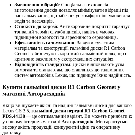
Зменшення вібрацій
: Спеціальна технологія
виготовлення дисків дозволяє мінімізувати вібрації під
час гальмування, що забезпечує комфортніші умови для
водія та пасажирів.
Стійкість до корозії
: Антикорозійне покриття гарантує
тривалий термін служби дисків, навіть в умовах
підвищеної вологості та агресивного середовища.
Ефективність гальмування
: Завдяки сучасним
матеріалам та конструкції, гальмівні диски R1 Carbon
Geomet забезпечують короткий гальмівний шлях, що є
критично важливим у екстремальних ситуаціях.
Відповідність стандартам
: Диски відповідають усім
вимогам та стандартам, що ставляться до гальмівних
систем автомобілів Lexus, що підвищує їхню надійність.
Купити гальмівні диски R1 Carbon Geomet у
магазині Авторасходнік
Якщо ви шукаєте якісні та надійні гальмівні диски для вашого
Lexus GS 3.5,
гальмівні диски передні R1 Carbon Geomet
PDS.44138
— це оптимальний варіант. Ви можете придбати їх
у нашому інтернет-магазині
Авторасходнік
. Ми гарантуємо
високу якість продукції, конкурентні ціни та оперативну
доставку.