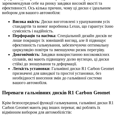
зарекомендував себе на ринку завдяки високій якості та
ефективності. Ось кілька причин, чому ці диски є ідеальним
вибором для вашого автомобіля:
Висока якість
: Диски виготовлені з урахуванням усіх
стандартів та вимог виробника Lexus, що гарантує їхню
сумісність і надійність.
Перфорація та насічка
: Спеціальний дизайн дисків не
лише покращує їх зовнішній вигляд, але й підвищує
ефективність гальмування, забезпечуючи оптимальну
циркуляцію повітря та зменшуючи ризик перегріву.
Довговічність
: Завдяки використанню високоякісних
сплавів, які мають підвищену долю вуглецю, ці диски
стійкі до зношування та деформації.
Легкість установки
: Гальмівні диски R1 Carbon Geomet
призначені для швидкої та простої установки, без
необхідності внесення змін до гальмівної системи
вашого автомобіля.
Переваги гальмівних дисків R1 Carbon Geomet
Крім безпосередньої функції гальмування, гальмівні диски R1
Carbon Geomet мають ряд інших переваг, які роблять їх
відмінним вибором для автомобілістів: