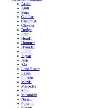
Acura
Audi
Bmw
Cadillac
Chevrolet
Chrysler
Dodge
Ford
Honda
Hummer
Hyundai
Infiniti
Jaguar
Jeep
Kia
Land Rover
Lexus
Lincoln
Mazda
Mercedes
Mini
Mitsubishi
Nissan
Porsche
Subaru