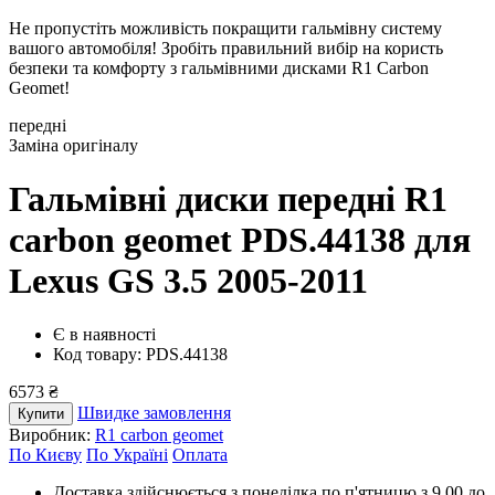
Не пропустіть можливість покращити гальмівну систему
вашого автомобіля! Зробіть правильний вибір на користь
безпеки та комфорту з гальмівними дисками R1 Carbon
Geomet!
передні
Заміна оригіналу
Гальмівні диски передні R1
carbon geomet PDS.44138
для
Lexus GS 3.5 2005-2011
Є в наявності
Код товару: PDS.44138
6573 ₴
Швидке замовлення
Купити
Виробник:
R1 carbon geomet
По Києву
По Україні
Оплата
Доставка здійснюється з понеділка по п'ятницю з 9.00 до