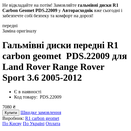
Не відкладайте на потім! Замовляйте
гальмівні диски R1
Carbon Geomet PDS.22009
у
Авторасходнік
вже сьогодні і
забезпечте собі безпеку та комфорт на дорозі!
передні
Заміна оригіналу
Гальмівні диски передні R1
carbon geomet PDS.22009
для
Land Rover Range Rover
Sport 3.6 2005-2012
Є в наявності
Код товару: PDS.22009
7080 ₴
Швидке замовлення
Купити
Виробник:
R1 carbon geomet
По Києву
По Україні
Оплата