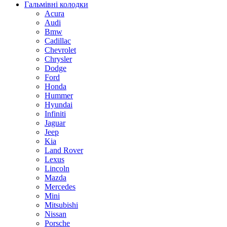
Гальмівні колодки
Acura
Audi
Bmw
Cadillac
Chevrolet
Chrysler
Dodge
Ford
Honda
Hummer
Hyundai
Infiniti
Jaguar
Jeep
Kia
Land Rover
Lexus
Lincoln
Mazda
Mercedes
Mini
Mitsubishi
Nissan
Porsche