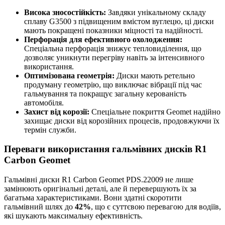
Висока зносостійкість:
Завдяки унікальному складу
сплаву G3500 з підвищеним вмістом вуглецю, ці диски
мають покращені показники міцності та надійності.
Перфорація для ефективного охолодження:
Спеціальна перфорація знижує тепловиділення, що
дозволяє уникнути перегріву навіть за інтенсивного
використання.
Оптимізована геометрія:
Диски мають ретельно
продуману геометрію, що виключає вібрації під час
гальмування та покращує загальну керованість
автомобіля.
Захист від корозії:
Спеціальне покриття Geomet надійно
захищає диски від корозійних процесів, продовжуючи їх
термін служби.
Переваги використання гальмівних дисків R1
Carbon Geomet
Гальмівні диски R1 Carbon Geomet PDS.22009 не лише
замінюють оригінальні деталі, але й перевершують їх за
багатьма характеристиками. Вони здатні скоротити
гальмівний шлях до
42%
, що є суттєвою перевагою для водіїв,
які шукають максимальну ефективність.