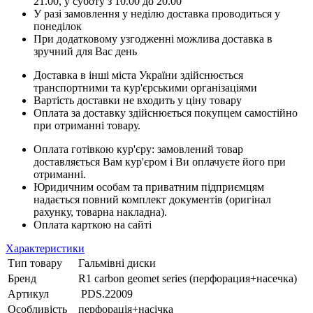
21.00, у суботу з 10.00 до 20.00
У разі замовлення у неділю доставка проводиться у
понеділок
При додатковому узгодженні можлива доставка в
зручний для Вас день
Доставка в інші міста України здійснюється
транспортними та кур'єрськими організаціями
Вартість доставки не входить у ціну товару
Оплата за доставку здійснюється покупцем самостійно
при отриманні товару.
Оплата готівкою кур'єру: замовлений товар
доставляється Вам кур'єром і Ви оплачуєте його при
отриманні.
Юридичним особам та приватним підприємцям
надається повний комплект документів (оригінал
рахунку, товарна накладна).
Оплата карткою на сайті
Характеристики
Тип товару
Гальмівні диски
Бренд
R1 carbon geomet series (перфорация+насечка)
Артикул
PDS.22009
Особливість
перфорація+насічка