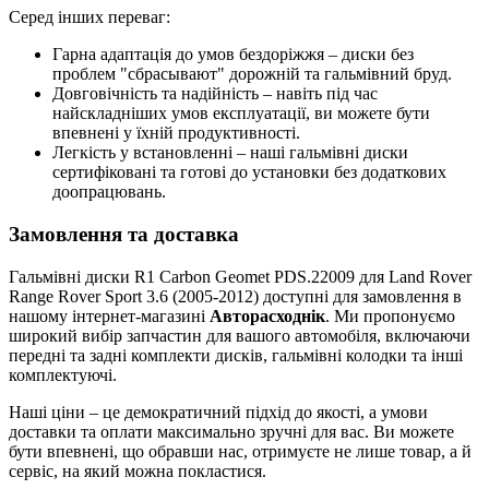
Серед інших переваг:
Гарна адаптація до умов бездоріжжя – диски без
проблем "сбрасывают" дорожній та гальмівний бруд.
Довговічність та надійність – навіть під час
найскладніших умов експлуатації, ви можете бути
впевнені у їхній продуктивності.
Легкість у встановленні – наші гальмівні диски
сертифіковані та готові до установки без додаткових
доопрацювань.
Замовлення та доставка
Гальмівні диски R1 Carbon Geomet PDS.22009 для Land Rover
Range Rover Sport 3.6 (2005-2012) доступні для замовлення в
нашому інтернет-магазині
Авторасходнік
. Ми пропонуємо
широкий вибір запчастин для вашого автомобіля, включаючи
передні та задні комплекти дисків, гальмівні колодки та інші
комплектуючі.
Наші ціни – це демократичний підхід до якості, а умови
доставки та оплати максимально зручні для вас. Ви можете
бути впевнені, що обравши нас, отримуєте не лише товар, а й
сервіс, на який можна покластися.