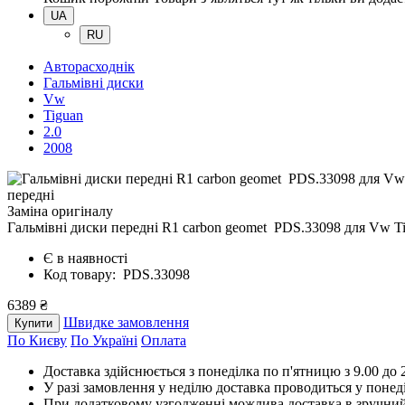
UA
RU
Авторасходнік
Гальмівні диски
Vw
Tiguan
2.0
2008
передні
Заміна оригіналу
Гальмівні диски передні R1 carbon geomet PDS.33098
для Vw Ti
Є в наявності
Код товару: PDS.33098
6389 ₴
Швидке замовлення
Купити
По Києву
По Україні
Оплата
Доставка здійснюється з понеділка по п'ятницю з 9.00 до 2
У разі замовлення у неділю доставка проводиться у понед
При додатковому узгодженні можлива доставка в зручний