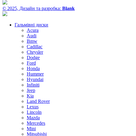
© 2025, Дизайн та разробка:
Blank
Гальмівні диски
Acura
Audi
Bmw
Cadillac
Chrysler
Dodge
Ford
Honda
Hummer
Hyundai
Infiniti
Jeep
Kia
Land Rover
Lexus
Lincoln
Mazda
Mercedes
Mini
Mitsubishi