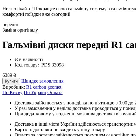
Не зволікайте! Покращте свою гальмівну систему з гальмівними
комфортні поїздки вже сьогодні!
передні
Заміна оригіналу
Гальмівні диски передні R1 c
Є в наявності
Код товару: PDS.33098
6389 ₴
Швидке замовлення
Купити
Виробник:
R1 carbon geomet
По Києву
По Україні
Оплата
Доставка здійснюється з понеділка по п'ятницю з 9.00 до 2
У разі замовлення у неділю доставка проводиться у понед
При додатковому узгодженні можлива доставка в зручний
Доставка в інші міста України здійснюється транспортним
Вартість доставки не входить у ціну товару
Оплата за доставку здійснюється покупцем самостійно пр