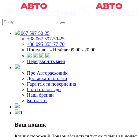
067 597-50-25
+38 067 597-50-25
+38 095 353-77-70
Понеділок - Неділя: 09:00 - 20:00
Передзвоніть мені
Про Авторасходнік
Доставка та оплата
Гарантія та повернення
Статті та огляди
Наші бренди
Контакти
0
Ваш кошик
Кошик порожній
Товари зʼявляться тут як тільки ви дод