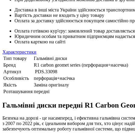
Доставка в інші міста України здійснюється транспортним
Вартість доставки не входить у ціну товару
Оплата за доставку здійснюється покупцем самостійно пр
Оплата готівкою кур'єру: замовлений товар доставляється
Юридичним особам та приватним підприємцям надається п
Оплата карткою на сайті
Характеристики
Тип товару
Гальмівні диски
Бренд
R1 carbon geomet series (перфорация+насечка)
Артикул
PDS.33098
Особливість
перфорація+насічка
Якість
Заміна оригіналу
Розташування
передні
Гальмівні диски передні R1 Carbon Geom
Безпека на дорозі - це насамперед, і ефективна гальмівна сист
з 2007 по 2022 рік, є ідеальним вибором для тих, хто цінує на
забезпечують оптимальну роботу гальмівної системи, що підвищ