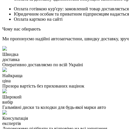
Оплата готівкою кур'єру: замовлений товар доставляється
Юридичним особам та приватним підприємцям надається п
Оплата карткою на сайті
Чому нас обирають
Ми пропонуємо надійні автозапчастини, швидку доставку, зручн
Швидка
доставка
Оперативно доставляємо по всій Україні
Найкраща
ціна
Прозора вартість без прихованих націнок
Широкий
вибір
Гальмівні диски та колодки для будь-якої марки авто
Консультація
експертів
Допоможемо підібрати та відповімо на всі запитання