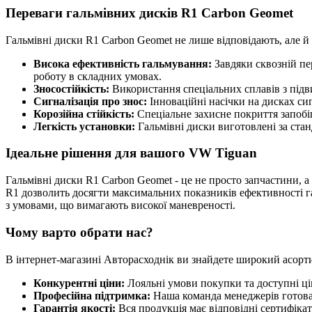
Переваги гальмівних дисків R1 Carbon Geomet
Гальмівні диски R1 Carbon Geomet не лише відповідають, але 
Висока ефективність гальмування:
Завдяки сквозній пер
роботу в складних умовах.
Зносостійкість:
Використання спеціальних сплавів з підв
Сигналізація про знос:
Інноваційні насічки на дисках сиг
Корозійна стійкість:
Спеціальне захисне покриття запобіг
Легкість установки:
Гальмівні диски виготовлені за стан
Ідеальне рішення для вашого VW Tiguan
Гальмівні диски R1 Carbon Geomet - це не просто запчастини, а
R1 дозволить досягти максимальних показників ефективності га
з умовами, що вимагають високої маневреності.
Чому варто обрати нас?
В інтернет-магазині Авторасходнік ви знайдете широкий асорт
Конкурентні ціни:
Лояльні умови покупки та доступні цін
Професійна підтримка:
Наша команда менеджерів готова д
Гарантія якості:
Вся продукція має відповідні сертифікати