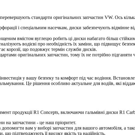
й перевершують стандарти оригінальних запчастин VW. Ось кільк
форації і спеціальним насечкам, диски забезпечують відмінне від
ищеним вмістом вуглецю робить ці диски набагато більш стійким
налізують водієві про необхідність їх заміни, що підвищує безпек
ає корозії, що подовжує термін служби дисків.
дартами оригінальних запчастин, тому їх не потрібно підганяти 
 інвестиція у вашу безпеку та комфорт під час водіння. Встанов
льмування. Це рішення особливо актуальне для водіїв, які відд
имент продукції R1 Concepts, включаючи гальмівні диски R1 Ca
и на запчастини - це наш пріоритет.
опомогти вам у виборі запчастин для вашого автомобіля, а тако
, що підтверджують її високу якість та надійність.