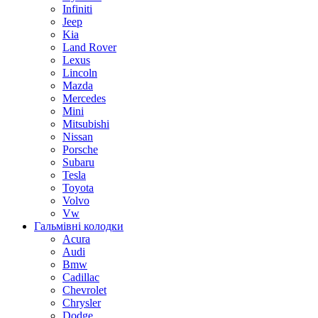
Infiniti
Jeep
Kia
Land Rover
Lexus
Lincoln
Mazda
Mercedes
Mini
Mitsubishi
Nissan
Porsche
Subaru
Tesla
Toyota
Volvo
Vw
Гальмівні колодки
Acura
Audi
Bmw
Cadillac
Chevrolet
Chrysler
Dodge