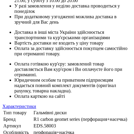
21.00, у суботу з 10.00 до 20.00
У разі замовлення у неділю доставка проводиться у
понеділок
При додатковому узгодженні можлива доставка в
зручний для Вас день
Доставка в інші міста України здійснюється
транспортними та кур'єрськими організаціями
Вартість доставки не входить у ціну товару
Оплата за доставку здійснюється покупцем самостійно
при отриманні товару.
Оплата готівкою кур'єру: замовлений товар
доставляється Вам кур'єром і Ви оплачуєте його при
отриманні.
Юридичним особам та приватним підприємцям
надається повний комплект документів (оригінал
рахунку, товарна накладна).
Оплата карткою на сайті
Характеристики
Тип товару
Гальмівні диски
Бренд
R1 carbon geomet series (перфорация+насечка)
Артикул
EDS.58003
Особливість
перфорація+насічка