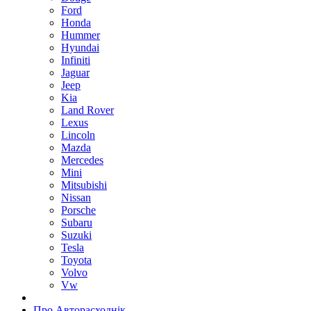
Ford
Honda
Hummer
Hyundai
Infiniti
Jaguar
Jeep
Kia
Land Rover
Lexus
Lincoln
Mazda
Mercedes
Mini
Mitsubishi
Nissan
Porsche
Subaru
Suzuki
Tesla
Toyota
Volvo
Vw
Про Авторасходнік