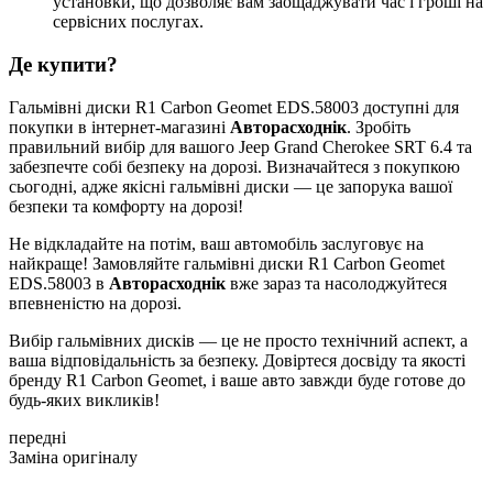
установки, що дозволяє вам заощаджувати час і гроші на
сервісних послугах.
Де купити?
Гальмівні диски R1 Carbon Geomet EDS.58003 доступні для
покупки в інтернет-магазині
Авторасходнік
. Зробіть
правильний вибір для вашого Jeep Grand Cherokee SRT 6.4 та
забезпечте собі безпеку на дорозі. Визначайтеся з покупкою
сьогодні, адже якісні гальмівні диски — це запорука вашої
безпеки та комфорту на дорозі!
Не відкладайте на потім, ваш автомобіль заслуговує на
найкраще! Замовляйте гальмівні диски R1 Carbon Geomet
EDS.58003 в
Авторасходнік
вже зараз та насолоджуйтеся
впевненістю на дорозі.
Вибір гальмівних дисків — це не просто технічний аспект, а
ваша відповідальність за безпеку. Довіртеся досвіду та якості
бренду R1 Carbon Geomet, і ваше авто завжди буде готове до
будь-яких викликів!
передні
Заміна оригіналу