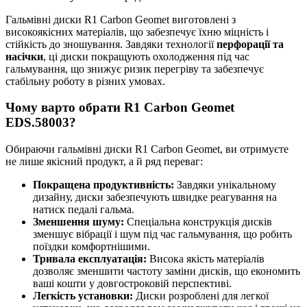
Гальмівні диски R1 Carbon Geomet виготовлені з
високоякісних матеріалів, що забезпечує їхню міцність і
стійкість до зношування. Завдяки технології
перфорації та
насічки
, ці диски покращують охолодження під час
гальмування, що знижує ризик перегріву та забезпечує
стабільну роботу в різних умовах.
Чому варто обрати R1 Carbon Geomet
EDS.58003?
Обираючи гальмівні диски R1 Carbon Geomet, ви отримуєте
не лише якісний продукт, а й ряд переваг:
Покращена продуктивність:
Завдяки унікальному
дизайну, диски забезпечують швидке реагування на
натиск педалі гальма.
Зменшення шуму:
Спеціальна конструкція дисків
зменшує вібрації і шум під час гальмування, що робить
поїздки комфортнішими.
Тривала експлуатація:
Висока якість матеріалів
дозволяє зменшити частоту заміни дисків, що економить
ваші кошти у довгостроковій перспективі.
Легкість установки:
Диски розроблені для легкої