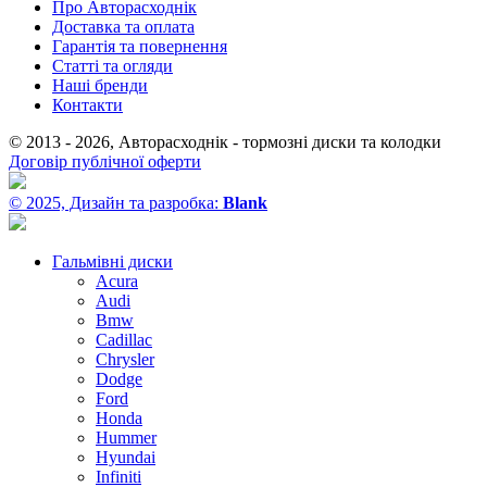
Про Авторасходнік
Доставка та оплата
Гарантія та повернення
Статті та огляди
Наші бренди
Контакти
© 2013 - 2026, Авторасходнік - тормозні диски та колодки
Договір публічної оферти
© 2025, Дизайн та разробка:
Blank
Гальмівні диски
Acura
Audi
Bmw
Cadillac
Chrysler
Dodge
Ford
Honda
Hummer
Hyundai
Infiniti