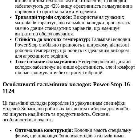
інноваційним технологіям виготовлення, ці колодки
забезпечують до 42% вищу ефективність гальмування в
порівнянні з оригінальними моделями.
Тривалий термін служби:
Використання сучасних
матеріалів гарантує, що гальмівні колодки прослужать
значно довше стандартних варіантів, що зменшує
витрати на обслуговування.
Стійкість до високих температур:
Гальмівні колодки
Power Stop стабільно працюють в широкому діапазоні
робочих температур, що робить їх ідеальним вибором
для агресивного водіння.
Тихе і плавне гальмування:
Неперевершений дизайн
колодок забезпечує не лише ефективність, але й комфорт
під час гальмування без скрипу і вібрацій.
Особливості гальмівних колодок Power Stop 16-
1124
Ці гальмівні колодки розроблені з урахуванням специфіки
моделей Subaru, що робить їх ідеальним вибором для водіїв,
які цінують надійність та продуктивність. Основні
особливості включають:
Оптимальна конструкція:
Колодки мають спеціальну
форму, що покращує їхню взаємодію з гальмівними