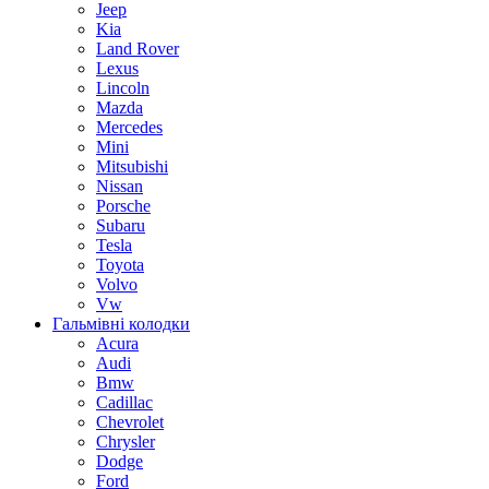
Jeep
Kia
Land Rover
Lexus
Lincoln
Mazda
Mercedes
Mini
Mitsubishi
Nissan
Porsche
Subaru
Tesla
Toyota
Volvo
Vw
Гальмівні колодки
Acura
Audi
Bmw
Cadillac
Chevrolet
Chrysler
Dodge
Ford