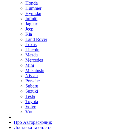
Honda
Hummer
Hyundai
Infiniti
Jaguar
Jeep
Kia
Land Rover
Lexus
Lincoln
Mazda
Mercedes
Mini
Mitsubishi
Nissan
Porsche
Subaru
Suzuki
Tesla
Toyota
Volvo
Vw
Про Авторасходнік
Доставка та оплата