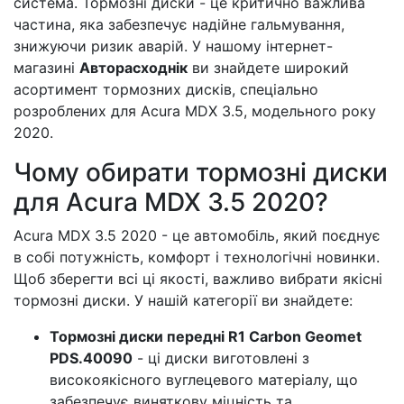
система. Тормозні диски - це критично важлива
частина, яка забезпечує надійне гальмування,
знижуючи ризик аварій. У нашому інтернет-
магазині
Авторасходнік
ви знайдете широкий
асортимент тормозних дисків, спеціально
розроблених для Acura MDX 3.5, модельного року
2020.
Чому обирати тормозні диски
для Acura MDX 3.5 2020?
Acura MDX 3.5 2020 - це автомобіль, який поєднує
в собі потужність, комфорт і технологічні новинки.
Щоб зберегти всі ці якості, важливо вибрати якісні
тормозні диски. У нашій категорії ви знайдете:
Тормозні диски передні R1 Carbon Geomet
PDS.40090
- ці диски виготовлені з
високоякісного вуглецевого матеріалу, що
забезпечує виняткову міцність та