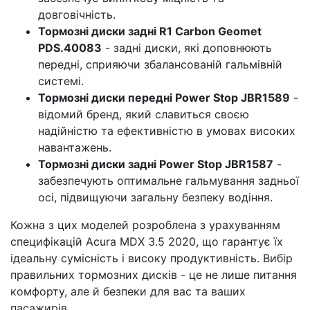
довговічність.
Тормозні диски задні R1 Carbon Geomet
PDS.40083
- задні диски, які доповнюють
передні, сприяючи збалансованій гальмівній
системі.
Тормозні диски передні Power Stop JBR1589
-
відомий бренд, який славиться своєю
надійністю та ефективністю в умовах високих
навантажень.
Тормозні диски задні Power Stop JBR1587
-
забезпечують оптимальне гальмування задньої
осі, підвищуючи загальну безпеку водіння.
Кожна з цих моделей розроблена з урахуванням
специфікацій Acura MDX 3.5 2020, що гарантує їх
ідеальну сумісність і високу продуктивність. Вибір
правильних тормозних дисків - це не лише питання
комфорту, але й безпеки для вас та ваших
пасажирів.