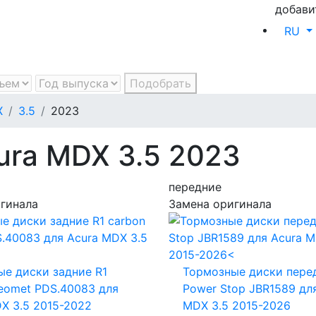
добави
RU
Подобрать
X
3.5
2023
ura MDX 3.5 2023
передние
гинала
Замена оригинала
е диски задние R1
Тормозные диски пере
geomet PDS.40083
для
Power Stop JBR1589
дл
X 3.5 2015-2022
MDX 3.5 2015-2026