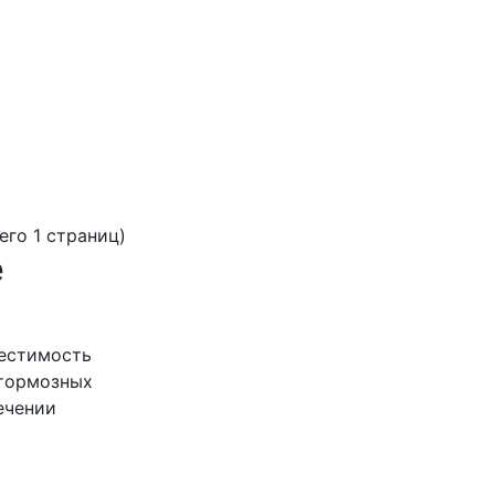
сего 1 страниц)
е
местимость
тормозных
ечении