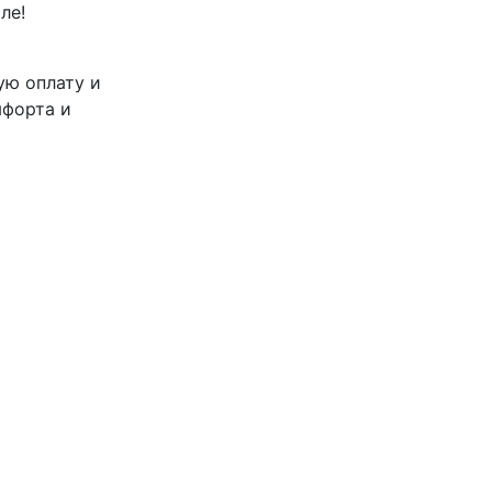
ле!
ую оплату и
мфорта и