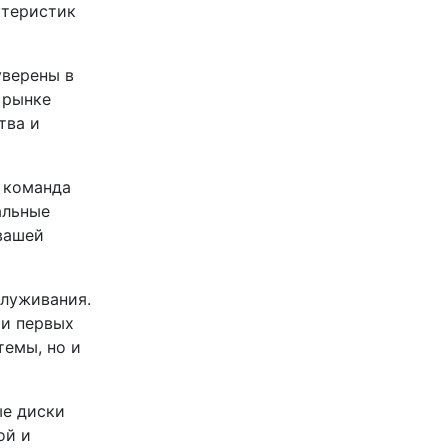
ктеристик
уверены в
 рынке
тва и
 команда
альные
вашей
служивания.
ри первых
темы, но и
ые диски
ой и