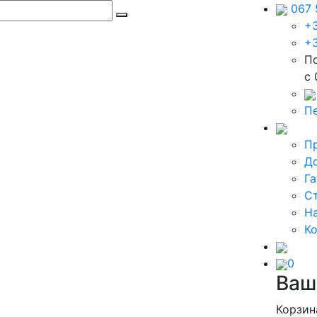
067 
+3
+3
По
c 
Пе
П
До
Га
Ст
Н
К
0
Ваш
Корзин