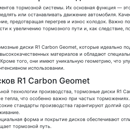
ентов тормозной системы. Их основная функция — эт
медлять или останавливать движение автомобиля. Кач
е, предотвращая перегрев и износ колодок. Важно по
ти к увеличению тормозного пути и, как следствие, п
рмозные диски R1 Carbon Geomet, которые идеально по
з высококачественных материалов и обладают специал
Кроме того, они имеют уникальную геометрию, что ул
интенсивном использовании.
ков R1 Carbon Geomet
ной технологии производства, тормозные диски R1 Ca
е тепла, что особенно важно при частых торможениях.
окие стандарты производства гарантируют долгий ср
живание.
циальная форма и покрытие дисков обеспечивают отл
ащает тормозной путь.