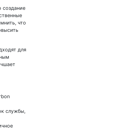
о создание
ественные
мнить, что
овысить
дходят для
ьным
учшает
rbon
ок службы,
ичное