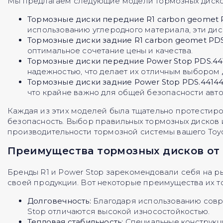
Мы предлагаем следующие модели тормозных диско
Тормозные диски передние R1 carbon geomet 
использованию углеродного материала, эти дис
Тормозные диски задние R1 carbon geomet PDS
оптимальное сочетание цены и качества.
Тормозные диски передние Power Stop PDS.44
надежностью, что делает их отличным выбором 
Тормозные диски задние Power Stop PDS.4414
что крайне важно для общей безопасности авт
Каждая из этих моделей была тщательно протестиро
безопасность. Выбор правильных тормозных диско
производительности тормозной системы вашего Toyot
Преимущества тормозных дисков от R
Бренды R1 и Power Stop зарекомендовали себя на р
своей продукции. Вот некоторые преимущества их т
Долговечность:
Благодаря использованию совре
Stop отличаются высокой износостойкостью.
Тепловая стабильность:
Специальные конструкци