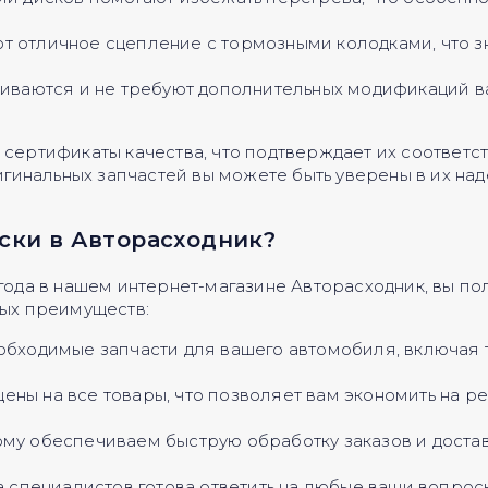
т отличное сцепление с тормозными колодками, что з
ливаются и не требуют дополнительных модификаций 
 сертификаты качества, что подтверждает их соответс
инальных запчастей вы можете быть уверены в их на
ски в Авторасходник?
 года в нашем интернет-магазине Авторасходник, вы по
ных преимуществ:
еобходимые запчасти для вашего автомобиля, включая
ны на все товары, что позволяет вам экономить на р
му обеспечиваем быструю обработку заказов и достав
 специалистов готова ответить на любые ваши вопрос