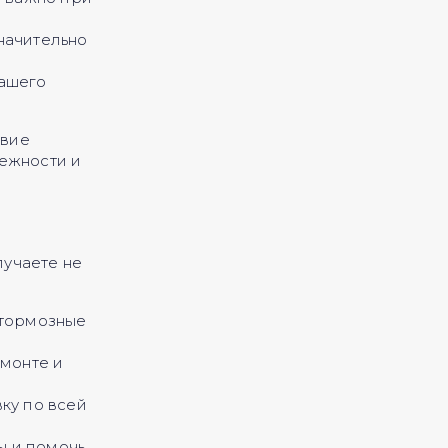
начительно
вашего
твие
дежности и
лучаете не
 тормозные
емонте и
ку по всей
ы и помочь