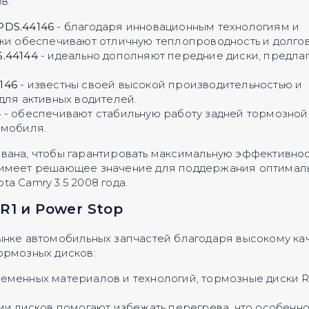
в:
PDS.44146
- благодаря инновационным технологиям и
ки обеспечивают отличную теплопроводность и долгов
.44144
- идеально дополняют передние диски, предла
146
- известны своей высокой производительностью и
для активных водителей.
4
- обеспечивают стабильную работу задней тормозной
омобиля.
вана, чтобы гарантировать максимальную эффективнос
в имеет решающее значение для поддержания оптимал
a Camry 3.5 2008 года.
1 и Power Stop
ынке автомобильных запчастей благодаря высокому ка
ормозных дисков:
менных материалов и технологий, тормозные диски R
и дисков помогают избежать перегрева, что особенн