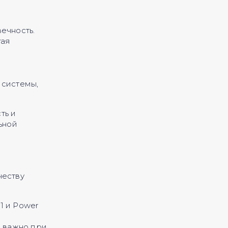
ечность.
гая
 системы,
ть и
ьной
честву
1 и Power
о важно при