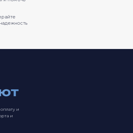
бирайте
 надежность
ают
оплату и
орта и