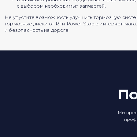
с выбором необходимых запчастей.
Не упустите возможность улучшить тормозную систем
тормозные диски от R1 и Power Stop в интернет-ма
и безопасность на дороге.
По
Мы пред
профе