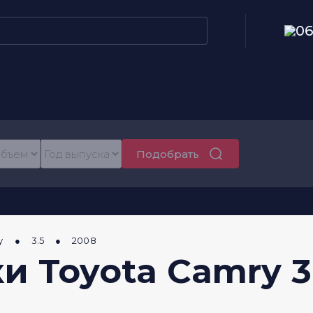
06
Подобрать
y
3.5
2008
 Toyota Camry 3