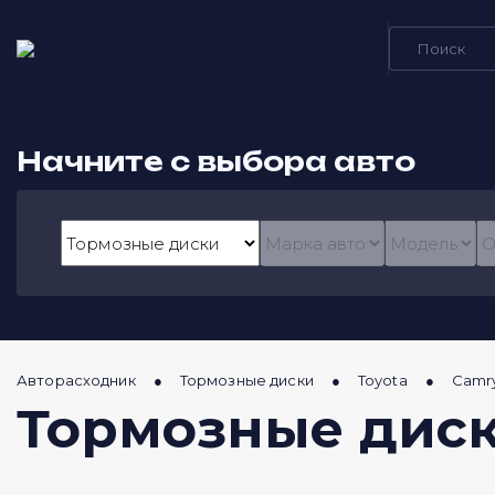
Начните с выбора авто
Авторасходник
Тормозные диски
Toyota
Camr
Тормозные диски