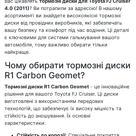
Вас цікавлять
тормозні диски для Toyota FJ Cruiser
4.0 (2011)
? Ви потрапили за адресою! В нашому
асортименті ви знайдете високоякісні тормозні
диски від провідних виробників, які забезпечать
вашу безпеку та комфорт під час водіння. Ці деталі
є ключовими для системи гальмування вашого
автомобіля, тому важливо обирати тільки
найкраще.
Чому обирати тормозні диски
R1 Carbon Geomet?
Тормозні диски R1 Carbon Geomet
- це інноваційне
рішення для вашого Toyota FJ Cruiser. Ці диски
виготовлені з використанням передових
технологій, що забезпечує їх високу міцність та
стійкість до зношування. Їх основні
характеристики:
Стійкість до корозії:
Спеціальне покриття