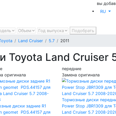
вы добав
RU
Подобрать
Toyota
Land Cruiser
5.7
2011
 Toyota Land Cruiser 5
е
передние
а оригинала
Замена оригинала
Тормозные диски передн
зные диски задние R1
Power Stop JBR1309
для T
on geomet PDS.44157
для
Land Cruiser 5.7 2008-202