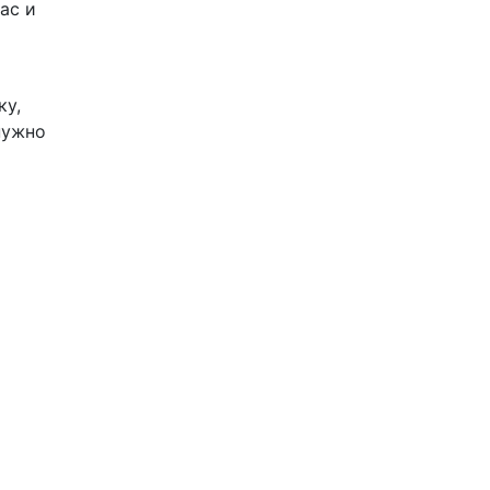
ас и
ку,
нужно