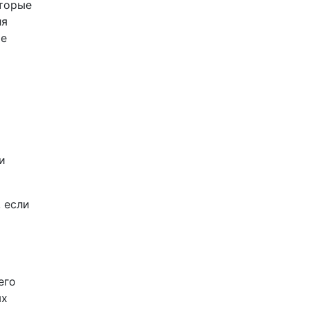
оторые
ля
ые
и
 если
его
ых