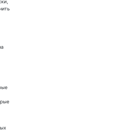
ски,
нить
на
рые
орые
ных