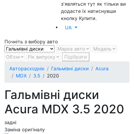
зʼявляться тут як тільки ви
додасте їх натиснувши
кнопку Купити.
UA
Почніть з вибору авто
Підібрати
Авторасходнік
Гальмівні диски
Acura
MDX
3.5
2020
Гальмівні диски
Acura MDX 3.5 2020
задні
Заміна оригіналу