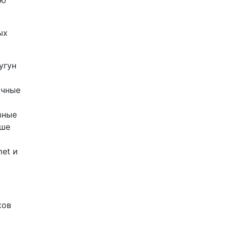
ию
ых
угун
ичные
вные
чше
et и
ков