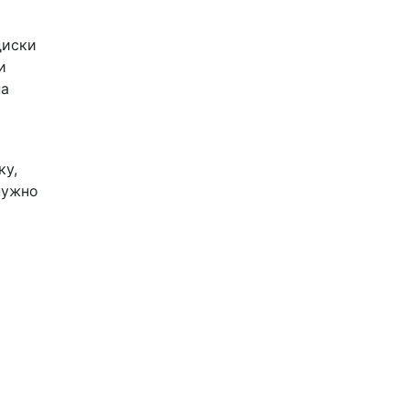
диски
и
на
ку,
нужно