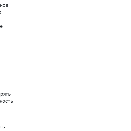
чное
о
е
ерять
сность
ть